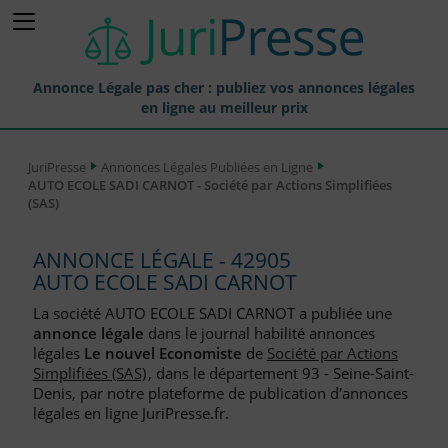
Annonce Légale pas cher : publiez vos annonces légales
en ligne au meilleur prix
Publier une Annonce légale
JuriPresse
Annonces Légales Publiées en Ligne
AUTO ECOLE SADI CARNOT - Société par Actions Simplifiées
Annonces Légales Publiées
(SAS)
Tarif et Prix d'une Annonce Légale
ANNONCE LÉGALE - 42905
Journaux Habilités (JAL) Annonces Légales
AUTO ECOLE SADI CARNOT
Départements pour la Publication d'Annonces Légales
La société AUTO ECOLE SADI CARNOT a publiée une
annonce légale
dans le journal habilité annonces
Liste des Greffes
légales
Le nouvel Economiste
de
Société par Actions
Simplifiées (SAS)
, dans le département 93 - Seine-Saint-
Liste des CCI
Denis, par notre plateforme de publication d'annonces
légales en ligne JuriPresse.fr.
Le Blog pour les Entreprises