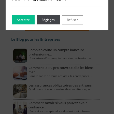
Accepter
Réglages
Refuser
Le Blog pour les Entreprises
Combien coûte un compte bancaire
professionne…
L’ouverture d’un compte bancaire professionnel …
Comment la RC pro couvre-t-elle les biens
mat…
Dans le cadre de leurs activités, les entreprises …
Les assurances obligatoires des artisans
Quel que soit son domaine de compétences, un …
Comment savoir si vous pouvez avoir
confiance…
L'avocat est un spécialiste du droit qui informe …