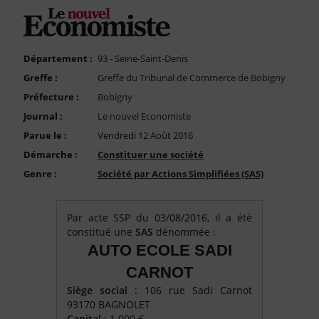
FAQ
Nous Contacter
Compte PRO
Département :
93 - Seine-Saint-Denis
Greffe :
Greffe du Tribunal de Commerce de Bobigny
Préfecture :
Bobigny
Journal :
Le nouvel Economiste
Parue le :
Vendredi 12 Août 2016
Démarche :
Constituer une société
Genre :
Société par Actions Simplifiées (SAS)
Par acte SSP du 03/08/2016, il a été
constitué une
SAS
dénommée :
AUTO ECOLE SADI
CARNOT
Siège social
: 106 rue Sadi Carnot
93170 BAGNOLET
Capital
: 1.000 €