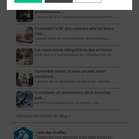
Combien coûte un compte bancaire
professionne…
L’ouverture d’un compte bancaire professionnel …
Comment la RC pro couvre-t-elle les biens
mat…
Dans le cadre de leurs activités, les entreprises …
Les assurances obligatoires des artisans
Quel que soit son domaine de compétences, un …
Comment savoir si vous pouvez avoir
confiance…
L'avocat est un spécialiste du droit qui informe …
5 incidents et contentieux de la fonction
pub…
La fonction publique est un secteur qui, …
Voir tous les articles du Blog >
Liste des Greffes
Toutes les coordonnées, sites web, horaires...