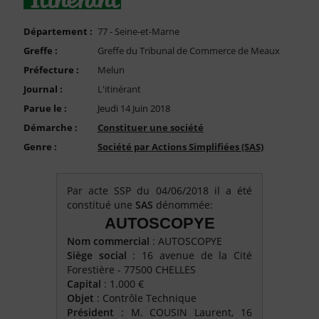
FAQ
Nous Contacter
Département :
77 - Seine-et-Marne
Greffe :
Greffe du Tribunal de Commerce de Meaux
Compte PRO
Préfecture :
Melun
Journal :
L'itinérant
Parue le :
Jeudi 14 Juin 2018
Démarche :
Constituer une société
Genre :
Société par Actions Simplifiées (SAS)
Par acte SSP du 04/06/2018 il a été
constitué une
SAS
dénommée:
AUTOSCOPYE
Nom commercial
: AUTOSCOPYE
Siège social
: 16 avenue de la Cité
Forestière - 77500 CHELLES
Capital
: 1.000 €
Objet
: Contrôle Technique
Président
: M. COUSIN Laurent, 16