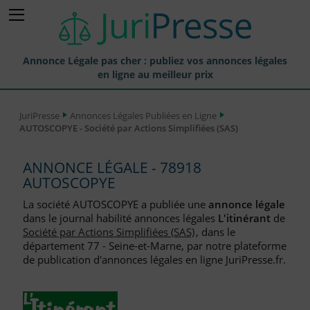
Annonce Légale pas cher : publiez vos annonces légales
en ligne au meilleur prix
Publier une Annonce légale
JuriPresse
Annonces Légales Publiées en Ligne
AUTOSCOPYE - Société par Actions Simplifiées (SAS)
Annonces Légales Publiées
Tarif et Prix d'une Annonce Légale
ANNONCE LÉGALE - 78918
AUTOSCOPYE
Journaux Habilités (JAL) Annonces Légales
La société AUTOSCOPYE a publiée une
annonce légale
Départements pour la Publication d'Annonces Légales
dans le journal habilité annonces légales
L'itinérant
de
Société par Actions Simplifiées (SAS)
, dans le
Liste des Greffes
département 77 - Seine-et-Marne, par notre plateforme
de publication d'annonces légales en ligne JuriPresse.fr.
Liste des CCI
Le Blog pour les Entreprises