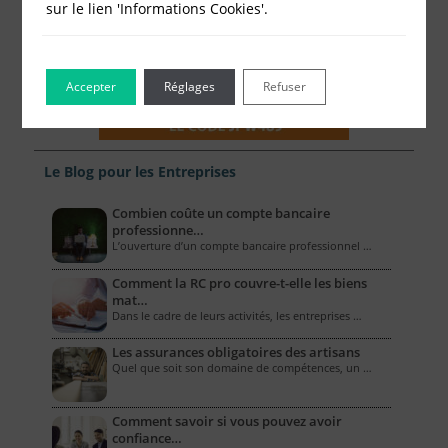
sur le lien 'Informations Cookies'.
Accepter
Réglages
Refuser
Le Blog pour les Entreprises
Combien coûte un compte bancaire
professionne…
L’ouverture d’un compte bancaire professionnel …
Comment la RC pro couvre-t-elle les biens
mat…
Dans le cadre de leurs activités, les entreprises …
Les assurances obligatoires des artisans
Quel que soit son domaine de compétences, un …
Comment savoir si vous pouvez avoir
confiance…