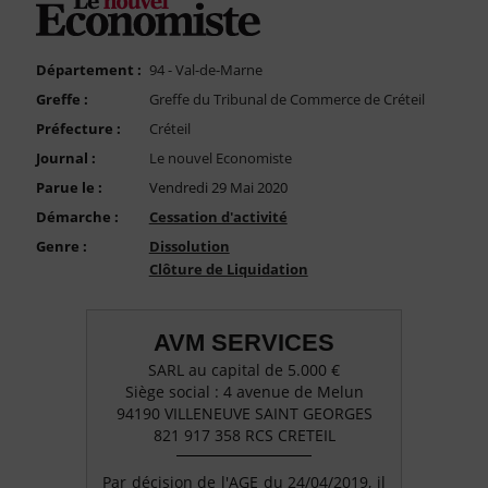
FAQ
Nous Contacter
Département :
94 - Val-de-Marne
Compte PRO
Greffe :
Greffe du Tribunal de Commerce de Créteil
Préfecture :
Créteil
Journal :
Le nouvel Economiste
Parue le :
Vendredi 29 Mai 2020
Démarche :
Cessation d'activité
Genre :
Dissolution
Clôture de Liquidation
AVM SERVICES
SARL au capital de 5.000 €
Siège social : 4 avenue de Melun
94190 VILLENEUVE SAINT GEORGES
821 917 358 RCS CRETEIL
Par décision de l'AGE du 24/04/2019, il