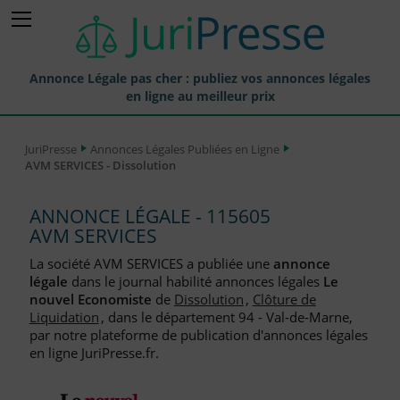
Annonce Légale pas cher : publiez vos annonces légales
en ligne au meilleur prix
Publier une Annonce légale
JuriPresse
Annonces Légales Publiées en Ligne
AVM SERVICES - Dissolution
Annonces Légales Publiées
Tarif et Prix d'une Annonce Légale
ANNONCE LÉGALE - 115605
AVM SERVICES
Journaux Habilités (JAL) Annonces Légales
La société AVM SERVICES a publiée une
annonce
Départements pour la Publication d'Annonces Légales
légale
dans le journal habilité annonces légales
Le
nouvel Economiste
de
Dissolution
,
Clôture de
Liste des Greffes
Liquidation
, dans le département 94 - Val-de-Marne,
par notre plateforme de publication d'annonces légales
Liste des CCI
en ligne JuriPresse.fr.
Le Blog pour les Entreprises