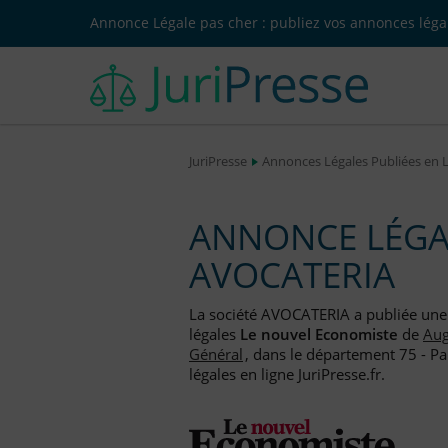
Annonce Légale pas cher : publiez vos annonces légal
JuriPresse
Annonces Légales Publiées en 
ANNONCE LÉGAL
AVOCATERIA
La société AVOCATERIA a publiée un
légales
Le nouvel Economiste
de
Aug
Général
, dans le département 75 - Pa
légales en ligne JuriPresse.fr.