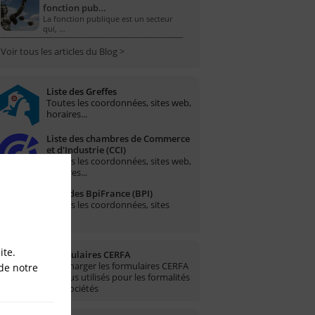
fonction pub…
La fonction publique est un secteur
qui, …
Voir tous les articles du Blog >
Liste des Greffes
Toutes les coordonnées, sites web,
horaires...
Liste des chambres de Commerce
et d'Industrie (CCI)
Toutes les coordonnées, sites web,
horaires...
Liste des BpiFrance (BPI)
Toutes les coordonnées, sites
web...
ite.
Formulaires CERFA
Télécharger les formulaires CERFA
de notre
les plus utilisés pour les formalités
des sociétés