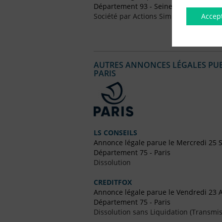
Département 93 - Seine-Saint-Denis
Accep
Société par Actions Simplifiées (SAS)
AUTRES ANNONCES LÉGALES PUBL
PARIS
LS CONSEILS
Annonce légale parue le Mercredi 25
Département 75 - Paris
Dissolution
CREDITFOX
Annonce légale parue le Vendredi 23 A
Département 75 - Paris
Dissolution sans Liquidation (Transmis