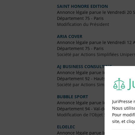
SAINT HONORE EDITION
Annonce légale parue le Vendredi 20
Département 75 - Paris
Modification du Président
ARIA COVER
Annonce légale parue le Vendredi 12 A
Département 75 - Paris
Société par Actions Simplifiées Uniper
AJ BUSINESS CONSULTING
Annonce légale parue le Vendredi 29
Département 92 - Hauts-de-Seine
Société par Actions Simplifiées Uniper
BUBBLE SPORT
JuriPresse 
Annonce légale parue le Vendredi 15 Ju
Nous utilis
Département 94 - Val-de-Marne
Pour modifi
Modification de l'Objet Social
site, et cli
ELOELEC
Annonce légale parue le Vendredi 19 F