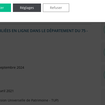
ter
Réglages
Refuser
IÉES EN LIGNE DANS LE DÉPARTEMENT DU 75 -
 Septembre 2024
vril 2021
sion Universelle de Patrimoine - TUP)