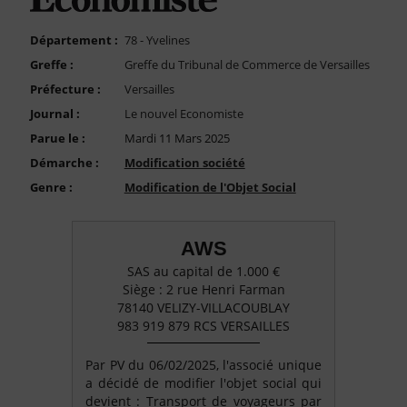
FAQ
Nous Contacter
Département :
78 - Yvelines
Greffe :
Greffe du Tribunal de Commerce de Versailles
Compte PRO
Préfecture :
Versailles
Journal :
Le nouvel Economiste
Parue le :
Mardi 11 Mars 2025
Démarche :
Modification société
Genre :
Modification de l'Objet Social
AWS
SAS au capital de 1.000 €
Siège : 2 rue Henri Farman
78140 VELIZY-VILLACOUBLAY
983 919 879 RCS VERSAILLES
Par PV du 06/02/2025, l'associé unique
a décidé de modifier l'objet social qui
devient : Transport de voyageurs par