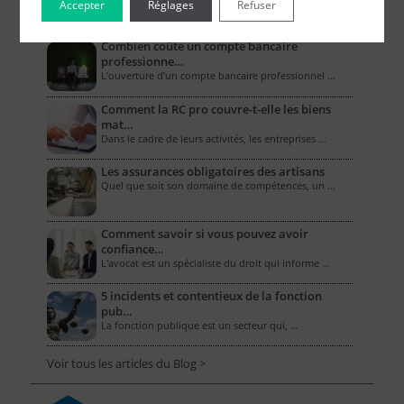
Accepter
Réglages
Refuser
Le Blog pour les Entreprises
Combien coûte un compte bancaire
professionne…
L’ouverture d’un compte bancaire professionnel …
Comment la RC pro couvre-t-elle les biens
mat…
Dans le cadre de leurs activités, les entreprises …
Les assurances obligatoires des artisans
Quel que soit son domaine de compétences, un …
Comment savoir si vous pouvez avoir
confiance…
L'avocat est un spécialiste du droit qui informe …
5 incidents et contentieux de la fonction
pub…
La fonction publique est un secteur qui, …
Voir tous les articles du Blog >