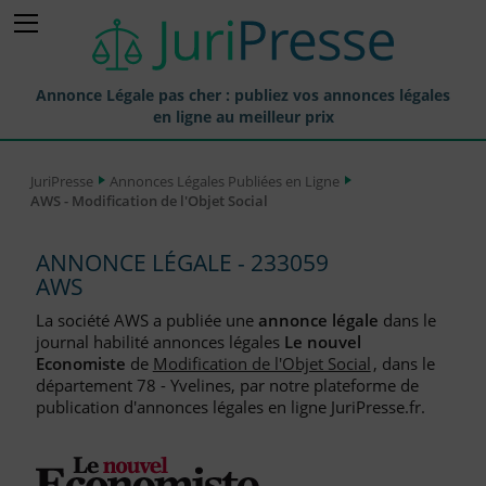
Annonce Légale pas cher : publiez vos annonces légales
en ligne au meilleur prix
Publier une Annonce légale
JuriPresse
Annonces Légales Publiées en Ligne
AWS - Modification de l'Objet Social
Annonces Légales Publiées
Tarif et Prix d'une Annonce Légale
ANNONCE LÉGALE - 233059
AWS
Journaux Habilités (JAL) Annonces Légales
La société AWS a publiée une
annonce légale
dans le
Départements pour la Publication d'Annonces Légales
journal habilité annonces légales
Le nouvel
Economiste
de
Modification de l'Objet Social
, dans le
Liste des Greffes
département 78 - Yvelines, par notre plateforme de
publication d'annonces légales en ligne JuriPresse.fr.
Liste des CCI
Le Blog pour les Entreprises