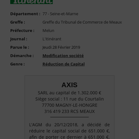
FAQ
Nous Contacter
Département :
77 - Seine-et-Marne
Greffe :
Greffe du Tribunal de Commerce de Meaux
Compte PRO
Préfecture :
Melun
Journal :
L'itinérant
Parue le :
Jeudi 28 Février 2019
Démarche :
Modification société
Genre :
Réduction de Capital
AXIS
SARL au capital de 1.302.000 €
Siège social : 11 rue du Courtalin
77700 MAGNY-LE-HONGRE
316 419 233 RCS MEAUX
L'AGM du 20/12/2018, a décidé de
réduire le capital social de 651.000 €,
afin de porter ce dernier à 651.000 €.