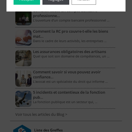
Combien coûte un compte bancaire
professionne…
L’ouverture d’un compte bancaire professionnel …
Comment la RC pro couvre-t-elle les biens
mat…
Dans le cadre de leurs activités, les entreprises …
Les assurances obligatoires des artisans
Quel que soit son domaine de compétences, un …
Comment savoir si vous pouvez avoir
confiance…
L'avocat est un spécialiste du droit qui informe …
5 incidents et contentieux de la fonction
pub…
La fonction publique est un secteur qui, …
Voir tous les articles du Blog >
Liste des Greffes