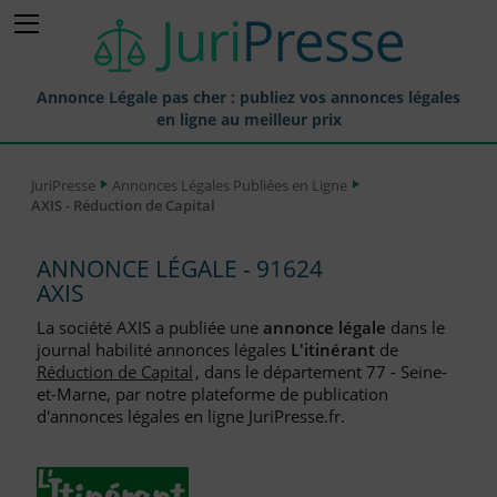
Annonce Légale pas cher : publiez vos annonces légales
en ligne au meilleur prix
Publier une Annonce légale
JuriPresse
Annonces Légales Publiées en Ligne
AXIS - Réduction de Capital
Annonces Légales Publiées
Tarif et Prix d'une Annonce Légale
ANNONCE LÉGALE - 91624
AXIS
Journaux Habilités (JAL) Annonces Légales
La société AXIS a publiée une
annonce légale
dans le
Départements pour la Publication d'Annonces Légales
journal habilité annonces légales
L'itinérant
de
Réduction de Capital
, dans le département 77 - Seine-
Liste des Greffes
et-Marne, par notre plateforme de publication
d'annonces légales en ligne JuriPresse.fr.
Liste des CCI
Le Blog pour les Entreprises