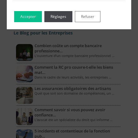
Accepter
Réglages
Refuser
Le Blog pour les Entreprises
Combien coûte un compte bancaire
professionne…
L’ouverture d’un compte bancaire professionnel …
Comment la RC pro couvre-t-elle les biens
mat…
Dans le cadre de leurs activités, les entreprises …
Les assurances obligatoires des artisans
Quel que soit son domaine de compétences, un …
Comment savoir si vous pouvez avoir
confiance…
L'avocat est un spécialiste du droit qui informe …
5 incidents et contentieux de la fonction
pub…