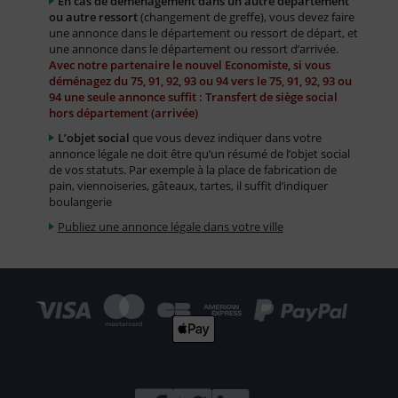
En cas de déménagement dans un autre département
ou autre ressort
(changement de greffe), vous devez faire
une annonce dans le département ou ressort de départ, et
une annonce dans le département ou ressort d’arrivée.
Avec notre partenaire le nouvel Economiste, si vous
déménagez du 75, 91, 92, 93 ou 94 vers le 75, 91, 92, 93 ou
94 une seule annonce suffit : Transfert de siège social
hors département (arrivée)
L’objet social
que vous devez indiquer dans votre
annonce légale ne doit être qu’un résumé de l’objet social
de vos statuts. Par exemple à la place de fabrication de
pain, viennoiseries, gâteaux, tartes, il suffit d’indiquer
boulangerie
Publiez une annonce légale dans votre ville