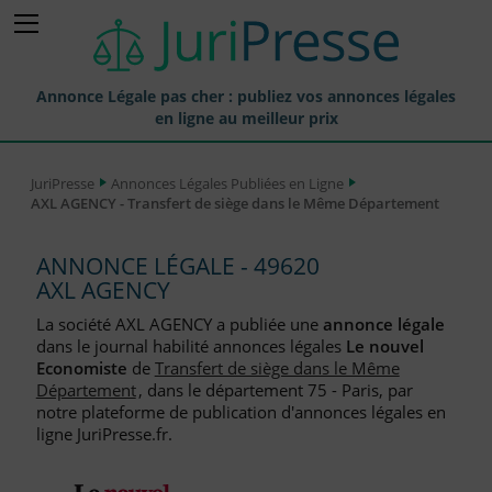
Annonce Légale pas cher : publiez vos annonces légales
en ligne au meilleur prix
Publier une Annonce légale
JuriPresse
Annonces Légales Publiées en Ligne
AXL AGENCY - Transfert de siège dans le Même Département
Annonces Légales Publiées
Tarif et Prix d'une Annonce Légale
ANNONCE LÉGALE - 49620
AXL AGENCY
Journaux Habilités (JAL) Annonces Légales
La société AXL AGENCY a publiée une
annonce légale
Départements pour la Publication d'Annonces Légales
dans le journal habilité annonces légales
Le nouvel
Economiste
de
Transfert de siège dans le Même
Liste des Greffes
Département
, dans le département 75 - Paris, par
notre plateforme de publication d'annonces légales en
Liste des CCI
ligne JuriPresse.fr.
Le Blog pour les Entreprises