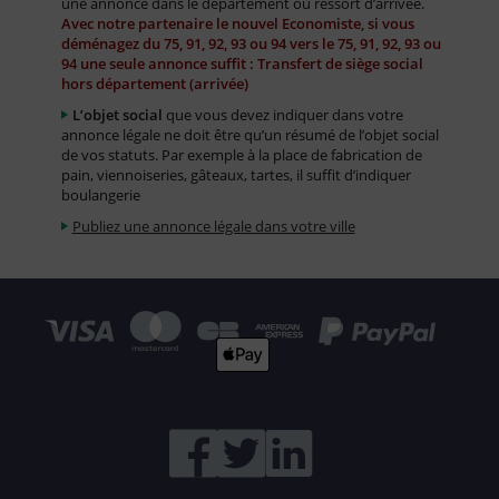
une annonce dans le département ou ressort d’arrivée.
Avec notre partenaire le nouvel Economiste, si vous
déménagez du 75, 91, 92, 93 ou 94 vers le 75, 91, 92, 93 ou
94 une seule annonce suffit : Transfert de siège social
hors département (arrivée)
L’objet social
que vous devez indiquer dans votre
annonce légale ne doit être qu’un résumé de l’objet social
de vos statuts. Par exemple à la place de fabrication de
pain, viennoiseries, gâteaux, tartes, il suffit d’indiquer
boulangerie
Publiez une annonce légale dans votre ville