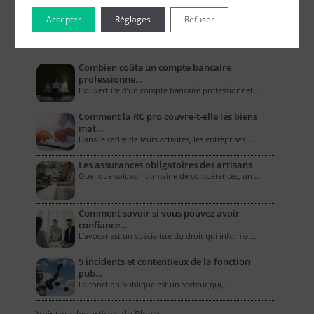
Accepter
Réglages
Refuser
Le Blog pour les Entreprises
Combien coûte un compte bancaire
professionne…
L’ouverture d’un compte bancaire professionnel …
Comment la RC pro couvre-t-elle les biens
mat…
Dans le cadre de leurs activités, les entreprises …
Les assurances obligatoires des artisans
Quel que soit son domaine de compétences, un …
Comment savoir si vous pouvez avoir
confiance…
L'avocat est un spécialiste du droit qui informe …
5 incidents et contentieux de la fonction
pub…
La fonction publique est un secteur qui, …