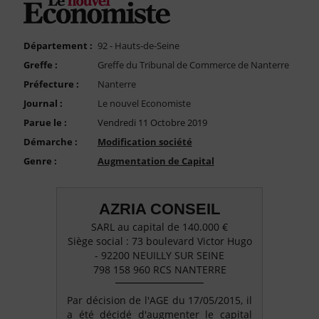
FAQ
Nous Contacter
Département :
92 - Hauts-de-Seine
Compte PRO
Greffe :
Greffe du Tribunal de Commerce de Nanterre
Préfecture :
Nanterre
Journal :
Le nouvel Economiste
Parue le :
Vendredi 11 Octobre 2019
Démarche :
Modification société
Genre :
Augmentation de Capital
AZRIA CONSEIL
SARL au capital de 140.000 €
Siège social : 73 boulevard Victor Hugo
- 92200 NEUILLY SUR SEINE
798 158 960 RCS NANTERRE
Par décision de l'AGE du 17/05/2015, il
a été décidé d'augmenter le capital