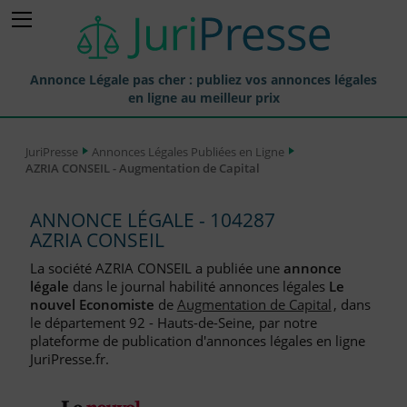
Annonce Légale pas cher : publiez vos annonces légales
en ligne au meilleur prix
Publier une Annonce légale
JuriPresse
Annonces Légales Publiées en Ligne
AZRIA CONSEIL - Augmentation de Capital
Annonces Légales Publiées
Tarif et Prix d'une Annonce Légale
ANNONCE LÉGALE - 104287
AZRIA CONSEIL
Journaux Habilités (JAL) Annonces Légales
La société AZRIA CONSEIL a publiée une
annonce
Départements pour la Publication d'Annonces Légales
légale
dans le journal habilité annonces légales
Le
nouvel Economiste
de
Augmentation de Capital
, dans
Liste des Greffes
le département 92 - Hauts-de-Seine, par notre
plateforme de publication d'annonces légales en ligne
Liste des CCI
JuriPresse.fr.
Le Blog pour les Entreprises