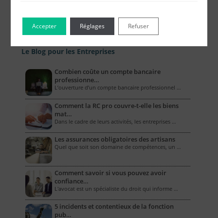
Accepter
Réglages
Refuser
Le Blog pour les Entreprises
Combien coûte un compte bancaire
professionne…
L’ouverture d’un compte bancaire professionnel …
Comment la RC pro couvre-t-elle les biens
mat…
Dans le cadre de leurs activités, les entreprises …
Les assurances obligatoires des artisans
Quel que soit son domaine de compétences, un …
Comment savoir si vous pouvez avoir
confiance…
L'avocat est un spécialiste du droit qui informe …
5 incidents et contentieux de la fonction
pub…