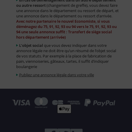
En cas de déménagement dans un autre département
ou autre ressort
(changement de greffe), vous devez faire
une annonce dans le département ou ressort de départ, et
une annonce dans le département ou ressort d’arrivée.
Avec notre partenaire le nouvel Economiste, si vous
déménagez du 75, 91, 92, 93 ou 94 vers le 75, 91, 92, 93 ou
94 une seule annonce suffit : Transfert de siège social
hors département (arrivée)
L’objet social
que vous devez indiquer dans votre
annonce légale ne doit être qu’un résumé de l’objet social
de vos statuts. Par exemple à la place de fabrication de
pain, viennoiseries, gâteaux, tartes, il suffit d’indiquer
boulangerie
Publiez une annonce légale dans votre ville