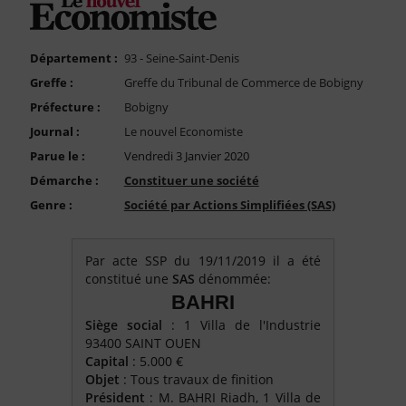
FAQ
Nous Contacter
Département :
93 - Seine-Saint-Denis
Compte PRO
Greffe :
Greffe du Tribunal de Commerce de Bobigny
Préfecture :
Bobigny
Journal :
Le nouvel Economiste
Parue le :
Vendredi 3 Janvier 2020
Démarche :
Constituer une société
Genre :
Société par Actions Simplifiées (SAS)
Par acte SSP du 19/11/2019 il a été
constitué une
SAS
dénommée:
BAHRI
Siège social
: 1 Villa de l'Industrie
93400 SAINT OUEN
Capital
: 5.000 €
Objet
: Tous travaux de finition
Président
: M. BAHRI Riadh, 1 Villa de