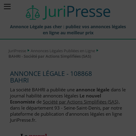
Annonce Légale pas cher : publiez vos annonces légales
en ligne au meilleur prix
Publier une Annonce légale
JuriPresse
Annonces Légales Publiées en Ligne
BAHRI - Société par Actions Simplifiées (SAS)
Annonces Légales Publiées
Tarif et Prix d'une Annonce Légale
ANNONCE LÉGALE - 108868
BAHRI
Journaux Habilités (JAL) Annonces Légales
La société BAHRI a publiée une
annonce légale
dans le
Départements pour la Publication d'Annonces Légales
journal habilité annonces légales
Le nouvel
Economiste
de
Société par Actions Simplifiées (SAS)
,
Liste des Greffes
dans le département 93 - Seine-Saint-Denis, par notre
plateforme de publication d'annonces légales en ligne
Liste des CCI
JuriPresse.fr.
Le Blog pour les Entreprises