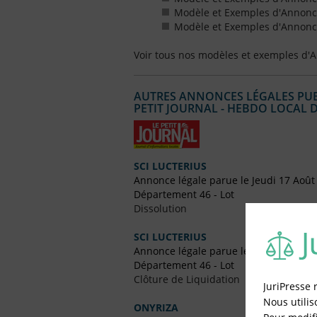
Modèle et Exemples d'Annonce
Modèle et Exemples d'Annonce
Voir tous nos modèles et exemples d'
AUTRES ANNONCES LÉGALES PUBL
PETIT JOURNAL - HEBDO LOCAL 
SCI LUCTERIUS
Annonce légale parue le Jeudi 17 Août
Département 46 - Lot
Dissolution
SCI LUCTERIUS
Annonce légale parue le Jeudi 17 Août
Département 46 - Lot
Clôture de Liquidation
JuriPresse 
Nous utilis
ONYRIZA