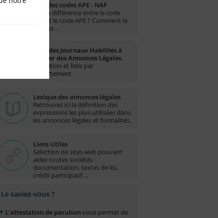
de notre
Liste des codes APE - NAF
Quelle différence entre le code
NAF et le code APE ? Comment le
trouver…
Liste des Journaux Habilités à
publier des Annonces Légales.
Définition et liste par
département
Lexique des annonces légales
Retrouvez ici la définition des
expressions les plus utilisées dans
les annonces légales et formalités.
Liens Utiles
Sélection de sites web pouvant
aider toutes sociétés :
documentation, textes de loi,
crédit participatif ...
Le saviez-vous ?
L'attestation de parution
vous permet de