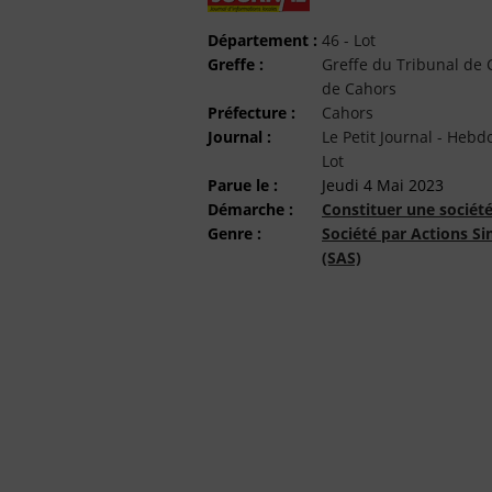
Département :
46 - Lot
Greffe :
Greffe du Tribunal d
de Cahors
Préfecture :
Cahors
Journal :
Le Petit Journal - Hebd
Lot
Parue le :
Jeudi 4 Mai 2023
Démarche :
Constituer une sociét
Genre :
Société par Actions Si
(SAS)