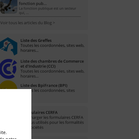
fonction pub…
La fonction publique est un secteur
qui, …
Voir tous les articles du Blog >
Liste des Greffes
Toutes les coordonnées, sites web,
horaires...
Liste des chambres de Commerce
et d'Industrie (CCI)
Toutes les coordonnées, sites web,
horaires...
Liste des BpiFrance (BPI)
Toutes les coordonnées, sites
web...
Formulaires CERFA
Télécharger les formulaires CERFA
les plus utilisés pour les formalités
des sociétés
ite.