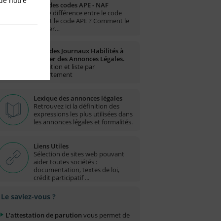
de notre
Liste des codes APE - NAF
Quelle différence entre le code
NAF et le code APE ? Comment le
trouver…
Liste des Journaux Habilités à
publier des Annonces Légales.
Définition et liste par
département
Lexique des annonces légales
Retrouvez ici la définition des
expressions les plus utilisées dans
les annonces légales et formalités.
Liens Utiles
Sélection de sites web pouvant
aider toutes sociétés :
documentation, textes de loi,
crédit participatif ...
Le saviez-vous ?
L'attestation de parution
vous permet de