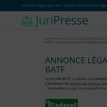
Annonce Légale pas cher : publiez vos annonces légal
JuriPresse
Annonces Légales Publiées en 
BATF - Société par Actions Simplifiées Un
ANNONCE LÉGAL
BATF
La société BATF a publiée une
annonc
L'itinérant
de
Société par Actions Si
- Val-de-Marne, par notre plateforme d