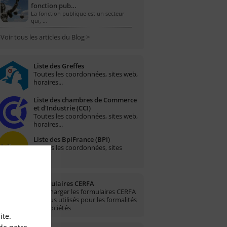
fonction pub…
La fonction publique est un secteur
qui, …
Voir tous les articles du Blog >
Liste des Greffes
Toutes les coordonnées, sites web,
horaires...
Liste des chambres de Commerce
et d'Industrie (CCI)
Toutes les coordonnées, sites web,
horaires...
Liste des BpiFrance (BPI)
Toutes les coordonnées, sites
web...
Formulaires CERFA
Télécharger les formulaires CERFA
les plus utilisés pour les formalités
des sociétés
ite.