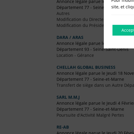
Pour modifi
Annonce légale parue le Mercredi 22 A
site, et cli
Département 77 - Seine-et-Marne
Autres
Modification du Directeur Général
Modification du Président
Accep
DARA / ARAS
Annonce légale parue le Jeudi 9 Avril 
Département 93 - Seine-Saint-Denis
Location - Gérance
CHELLAH GLOBAL BUSINESS
Annonce légale parue le Jeudi 18 No
Département 77 - Seine-et-Marne
Transfert de siège dans un Autre Dépa
SARL M.M.J
Annonce légale parue le Jeudi 4 Févrie
Département 77 - Seine-et-Marne
Poursuite d'Activité Malgré Pertes
RE-AB
Annonce légale parue le Jeudi 20 Févr