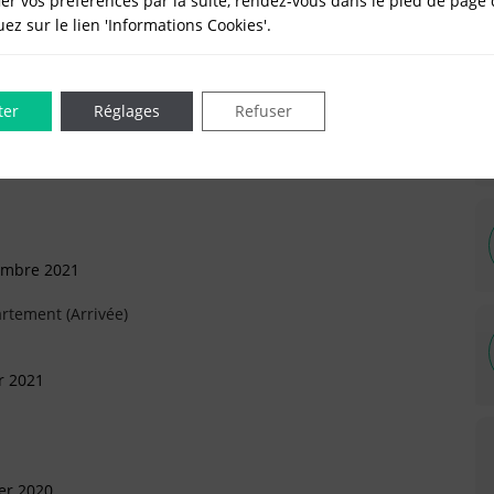
er vos préférences par la suite, rendez-vous dans le pied de page 
vril 2026
quez sur le lien 'Informations Cookies'.
ter
Réglages
Refuser
2026
vembre 2021
rtement (Arrivée)
r 2021
ier 2020