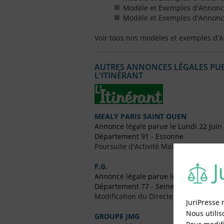
Modèle et Exemples d'Annonce
Modèle et Exemples d'Annonce
Voir tous nos modèles et exemples d'
AUTRES ANNONCES LÉGALES PUBL
L'ITINÉRANT
MEALY PARIS SAINT OUEN
Annonce légale parue le Lundi 22 Juin
Département 91 - Essonne
Poursuite d'Activité Malgré Pertes
F.G.
Annonce légale parue le Jeudi 4 Juin 2
Département 77 - Seine-et-Marne
Modification du Directeur Général
JuriPresse 
Nous utilis
GROUPE JMG