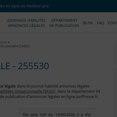
es en ligne au meilleur prix
JOURNAUX HABILITÉS
DÉPARTEMENT
BLOG
FAQ
CON
ANNONCES LÉGALES
DE PUBLICATION
Ligne
ipersonnelle (SASU)
E - 255530
e légale
dans le journal habilité annonces légales
mplifiées Unipersonnelle (SASU)
, dans le département 94
e publication d'annonces légales en ligne JuriPresse.fr.
Par acte SSP du 13/05/2026 il a été