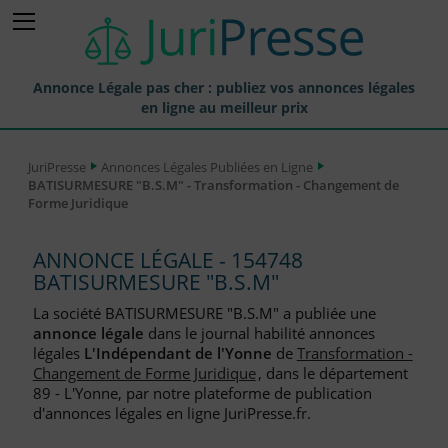
Annonce Légale pas cher : publiez vos annonces légales
en ligne au meilleur prix
Publier une Annonce légale
JuriPresse
Annonces Légales Publiées en Ligne
BATISURMESURE "B.S.M" - Transformation - Changement de
Annonces Légales Publiées
Forme Juridique
Tarif et Prix d'une Annonce Légale
ANNONCE LÉGALE - 154748
Journaux Habilités (JAL) Annonces Légales
BATISURMESURE "B.S.M"
Départements pour la Publication d'Annonces Légales
La société BATISURMESURE "B.S.M" a publiée une
annonce légale
dans le journal habilité annonces
Liste des Greffes
légales
L'Indépendant de l'Yonne
de
Transformation -
Changement de Forme Juridique
, dans le département
Liste des CCI
89 - L'Yonne, par notre plateforme de publication
d'annonces légales en ligne JuriPresse.fr.
Le Blog pour les Entreprises