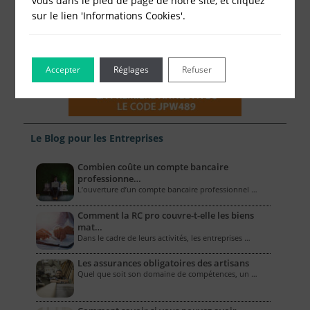
vous dans le pied de page de notre site, et cliquez
sur le lien 'Informations Cookies'.
Accepter
Réglages
Refuser
Le Blog pour les Entreprises
Combien coûte un compte bancaire
professionne…
L’ouverture d’un compte bancaire professionnel …
Comment la RC pro couvre-t-elle les biens
mat…
Dans le cadre de leurs activités, les entreprises …
Les assurances obligatoires des artisans
Quel que soit son domaine de compétences, un …