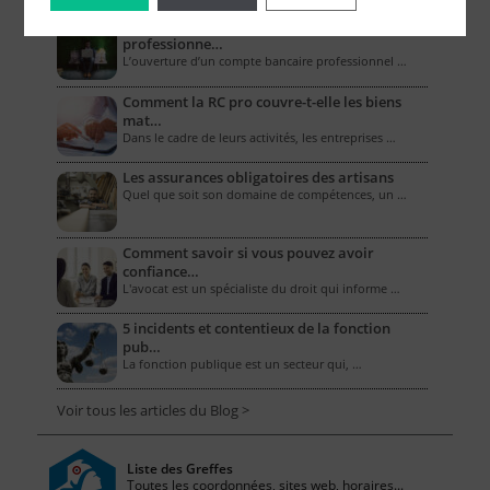
Combien coûte un compte bancaire
professionne…
L’ouverture d’un compte bancaire professionnel …
Comment la RC pro couvre-t-elle les biens
mat…
Dans le cadre de leurs activités, les entreprises …
Les assurances obligatoires des artisans
Quel que soit son domaine de compétences, un …
Comment savoir si vous pouvez avoir
confiance…
L'avocat est un spécialiste du droit qui informe …
5 incidents et contentieux de la fonction
pub…
La fonction publique est un secteur qui, …
Voir tous les articles du Blog >
Liste des Greffes
Toutes les coordonnées, sites web, horaires...