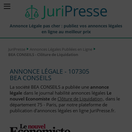
Annonce Légale pas cher : publiez vos annonces légales
en ligne au meilleur prix
Publier une Annonce légale
JuriPresse
Annonces Légales Publiées en Ligne
BEA CONSEILS - Clôture de Liquidation
Annonces Légales Publiées
Tarif et Prix d'une Annonce Légale
ANNONCE LÉGALE - 107305
BEA CONSEILS
Journaux Habilités (JAL) Annonces Légales
La société BEA CONSEILS a publiée une
annonce
Départements pour la Publication d'Annonces Légales
légale
dans le journal habilité annonces légales
Le
nouvel Economiste
de
Clôture de Liquidation
, dans le
Liste des Greffes
département 75 - Paris, par notre plateforme de
publication d'annonces légales en ligne JuriPresse.fr.
Liste des CCI
Le Blog pour les Entreprises