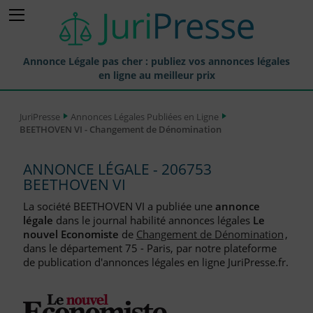
Annonce Légale pas cher : publiez vos annonces légales
en ligne au meilleur prix
Publier une Annonce légale
JuriPresse
Annonces Légales Publiées en Ligne
BEETHOVEN VI - Changement de Dénomination
Annonces Légales Publiées
Tarif et Prix d'une Annonce Légale
ANNONCE LÉGALE - 206753
BEETHOVEN VI
Journaux Habilités (JAL) Annonces Légales
La société BEETHOVEN VI a publiée une
annonce
Départements pour la Publication d'Annonces Légales
légale
dans le journal habilité annonces légales
Le
nouvel Economiste
de
Changement de Dénomination
,
Liste des Greffes
dans le département 75 - Paris, par notre plateforme
de publication d'annonces légales en ligne JuriPresse.fr.
Liste des CCI
Le Blog pour les Entreprises