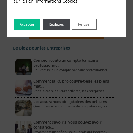
sur le lien 'Informations Cookies'.
Accepter
Réglages
Refuser
Le Blog pour les Entreprises
Combien coûte un compte bancaire
professionne…
L’ouverture d’un compte bancaire professionnel …
Comment la RC pro couvre-t-elle les biens
mat…
Dans le cadre de leurs activités, les entreprises …
Les assurances obligatoires des artisans
Quel que soit son domaine de compétences, un …
Comment savoir si vous pouvez avoir
confiance…
L'avocat est un spécialiste du droit qui informe …