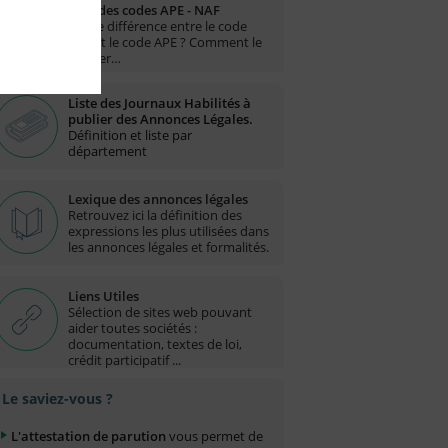
Liste des codes APE - NAF
Quelle différence entre le code
NAF et le code APE ? Comment le
trouver…
Liste des Journaux Habilités à
publier des Annonces Légales.
Définition et liste par
département
Lexique des annonces légales
Retrouvez ici la définition des
expressions les plus utilisées dans
les annonces légales et formalités.
Liens Utiles
Sélection de sites web pouvant
aider toutes sociétés :
documentation, textes de loi,
crédit participatif ...
Le saviez-vous ?
L'attestation de parution
vous permet de