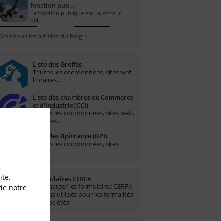
fonction pub…
La fonction publique est un secteur
qui, …
Voir tous les articles du Blog >
Liste des Greffes
Toutes les coordonnées, sites web,
horaires...
Liste des chambres de Commerce
et d'Industrie (CCI)
Toutes les coordonnées, sites web,
horaires...
Liste des BpiFrance (BPI)
Toutes les coordonnées, sites
web...
ite.
Formulaires CERFA
Télécharger les formulaires CERFA
de notre
les plus utilisés pour les formalités
des sociétés