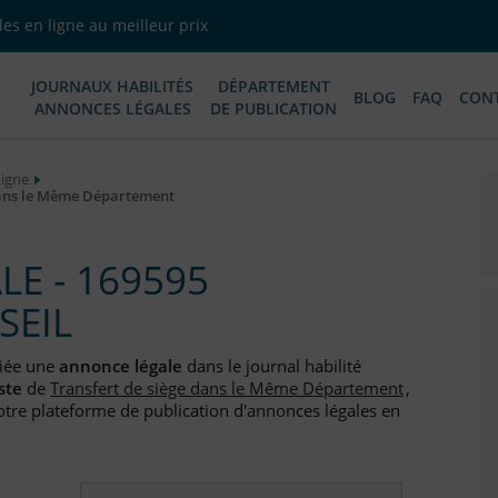
es en ligne au meilleur prix
JOURNAUX HABILITÉS
DÉPARTEMENT
BLOG
FAQ
CON
ANNONCES LÉGALES
DE PUBLICATION
Ligne
dans le Même Département
E - 169595
SEIL
iée une
annonce légale
dans le journal habilité
ste
de
Transfert de siège dans le Même Département
,
otre plateforme de publication d'annonces légales en