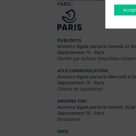
PARIS
Accep
PUBLIDICIS
Annonce légale parue le Samedi 22 N
Département 75 - Paris
Société par Actions Simplifiées Uniper
ATLK COMMUNICATION
Annonce légale parue le Mercredi 4 
Département 75 - Paris
Clôture de Liquidation
AROUND YOU
Annonce légale parue le Samedi 20 Ja
Département 75 - Paris
Dissolution
SKCG