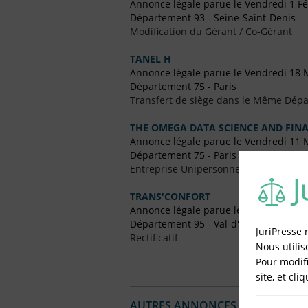
Annonce légale parue le Vendredi 1 Fé
Département 93 - Seine-Saint-Denis
Modification du Gérant / Co-Gérant
TANEL H
Annonce légale parue le Vendredi 18 
Département 75 - Paris
Transfert de siège dans le Même Dép
THE OMEGA DATA SCIENCE AND FINAN
Annonce légale parue le Vendredi 11 
Département 75 - Paris
Entreprise Unipersonnel à Responsabil
TRANS'CONFORT
Annonce légale parue le Vendredi 25
Département 95 - Val-d'Oise
JuriPresse 
Rectificatif
Nous utilis
Pour modifi
site, et cli
AUTRES ANNONCES LÉGALES PUBL