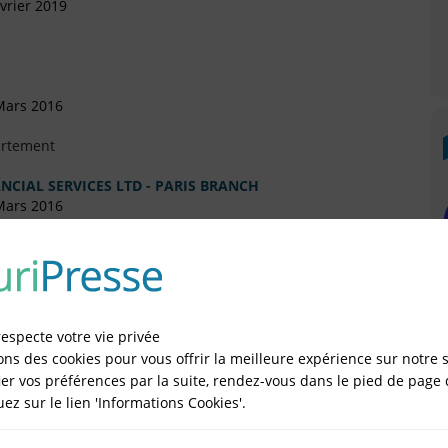
vrier 2019
Mars 2016
artement
CIAL SERVICES LTD - PARIS BRANCH
Mars 2016
ité Limitée (EURL)
 Septembre 2015
respecte votre vie privée
ons des cookies pour vous offrir la meilleure expérience sur notre s
er vos préférences par la suite, rendez-vous dans le pied de page 
quez sur le lien 'Informations Cookies'.
IÉES EN LIGNE DANS LE DÉPARTEMENT DU 75 -