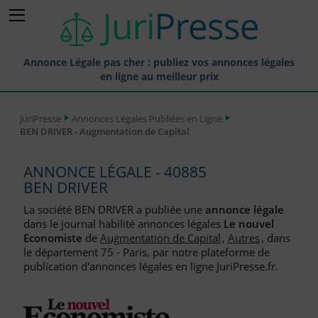
Annonce Légale pas cher : publiez vos annonces légales
en ligne au meilleur prix
Publier une Annonce légale
JuriPresse
Annonces Légales Publiées en Ligne
BEN DRIVER - Augmentation de Capital
Annonces Légales Publiées
Tarif et Prix d'une Annonce Légale
ANNONCE LÉGALE - 40885
BEN DRIVER
Journaux Habilités (JAL) Annonces Légales
La société BEN DRIVER a publiée une
annonce légale
Départements pour la Publication d'Annonces Légales
dans le journal habilité annonces légales
Le nouvel
Economiste
de
Augmentation de Capital
,
Autres
, dans
Liste des Greffes
le département 75 - Paris, par notre plateforme de
publication d'annonces légales en ligne JuriPresse.fr.
Liste des CCI
Le Blog pour les Entreprises