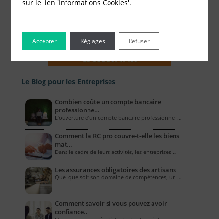
sur le lien 'Informations Cookies'.
Accepter
Réglages
Refuser
Le Blog pour les Entreprises
Combien coûte un compte bancaire
professionne…
L’ouverture d’un compte bancaire professionnel …
Comment la RC pro couvre-t-elle les biens
mat…
Dans le cadre de leurs activités, les entreprises …
Les assurances obligatoires des artisans
Quel que soit son domaine de compétences, un …
Comment savoir si vous pouvez avoir
confiance…