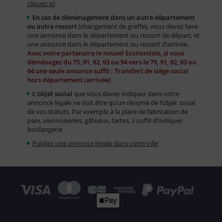
cliquez ici
En cas de déménagement dans un autre département
ou autre ressort
(changement de greffe), vous devez faire
une annonce dans le département ou ressort de départ, et
une annonce dans le département ou ressort d’arrivée.
Avec notre partenaire le nouvel Economiste, si vous
déménagez du 75, 91, 92, 93 ou 94 vers le 75, 91, 92, 93 ou
94 une seule annonce suffit : Transfert de siège social
hors département (arrivée)
L’objet social
que vous devez indiquer dans votre
annonce légale ne doit être qu’un résumé de l’objet social
de vos statuts. Par exemple à la place de fabrication de
pain, viennoiseries, gâteaux, tartes, il suffit d’indiquer
boulangerie
Publiez une annonce légale dans votre ville