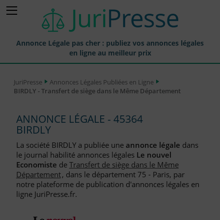
Annonce Légale pas cher : publiez vos annonces légales
en ligne au meilleur prix
Publier une Annonce légale
JuriPresse
Annonces Légales Publiées en Ligne
BIRDLY - Transfert de siège dans le Même Département
Annonces Légales Publiées
Tarif et Prix d'une Annonce Légale
ANNONCE LÉGALE - 45364
BIRDLY
Journaux Habilités (JAL) Annonces Légales
La société BIRDLY a publiée une
annonce légale
dans
Départements pour la Publication d'Annonces Légales
le journal habilité annonces légales
Le nouvel
Economiste
de
Transfert de siège dans le Même
Liste des Greffes
Département
, dans le département 75 - Paris, par
notre plateforme de publication d'annonces légales en
Liste des CCI
ligne JuriPresse.fr.
Le Blog pour les Entreprises