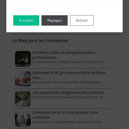
Accepter
Réglages
Refuser
Le Blog pour les Entreprises
Combien coûte un compte bancaire
professionne…
L’ouverture d’un compte bancaire professionnel …
Comment la RC pro couvre-t-elle les biens
mat…
Dans le cadre de leurs activités, les entreprises …
Les assurances obligatoires des artisans
Quel que soit son domaine de compétences, un …
Comment savoir si vous pouvez avoir
confiance…
L'avocat est un spécialiste du droit qui informe …