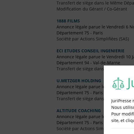
Transfert de siège dans le Même Dép
Modification du Gérant / Co-Gérant
1888 FILMS
Annonce légale parue le Vendredi 6 
Département 75 - Paris
Société par Actions Simplifiées (SAS)
ECI ETUDES CONSEIL INGENIERIE
Annonce légale parue le Vendredi 10 J
Département 94 - Val-de-Marne
Transfert de siège dans le Même Dép
U.METZGER HOLDING
Annonce légale parue le Vendredi 30
Département 75 - Paris
Transfert de siège dans le Même Dép
JuriPresse 
Nous utilis
ALTITUDE COACHING
Pour modifi
Annonce légale parue le Vendredi 16
site, et cli
Département 75 - Paris
Société par Actions Simplifiées Uniper