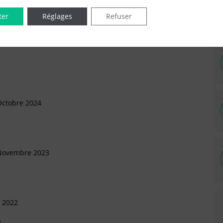
ter
Réglages
Refuser
IÉES EN LIGNE DANS LE DÉPARTEMENT DU 92 -
Octobre 2024
 Novembre 2023
s 2022
)