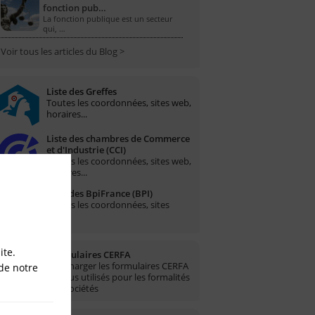
fonction pub…
La fonction publique est un secteur
qui, …
Voir tous les articles du Blog >
Liste des Greffes
Toutes les coordonnées, sites web,
horaires...
Liste des chambres de Commerce
et d'Industrie (CCI)
Toutes les coordonnées, sites web,
horaires...
Liste des BpiFrance (BPI)
Toutes les coordonnées, sites
web...
ite.
Formulaires CERFA
Télécharger les formulaires CERFA
de notre
les plus utilisés pour les formalités
des sociétés