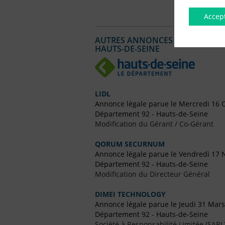
Accep
AUTRES ANNONCES LÉGALES PUBL
HAUTS-DE-SEINE
LIDL
Annonce légale parue le Mercredi 16 
Département 92 - Hauts-de-Seine
Modification du Gérant / Co-Gérant
QORUM SECURNUM
Annonce légale parue le Vendredi 17
Département 92 - Hauts-de-Seine
Modification du Directeur Général
DIMEI TECHNOLOGY
Annonce légale parue le Jeudi 31 Mar
Département 92 - Hauts-de-Seine
Société à Responsabilité Limitée (SARL