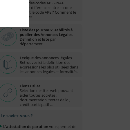
Liste des codes APE - NAF
Quelle différence entre le code
NAF et le code APE ? Comment le
trouver…
Liste des Journaux Habilités à
publier des Annonces Légales.
Définition et liste par
département
Lexique des annonces légales
Retrouvez ici la définition des
expressions les plus utilisées dans
les annonces légales et formalités.
Liens Utiles
Sélection de sites web pouvant
aider toutes sociétés :
documentation, textes de loi,
crédit participatif ...
Le saviez-vous ?
L'attestation de parution
vous permet de