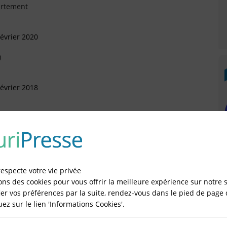
artement
évrier 2020
)
évrier 2018
 Septembre 2015
respecte votre vie privée
ons des cookies pour vous offrir la meilleure expérience sur notre s
oût 2015
er vos préférences par la suite, rendez-vous dans le pied de page 
quez sur le lien 'Informations Cookies'.
sonnelle (SASU)