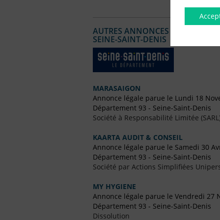
Accep
AUTRES ANNONCES LÉGALES PUBL
SEINE-SAINT-DENIS
MARASAIGON
Annonce légale parue le Lundi 18 No
Département 93 - Seine-Saint-Denis
Société à Responsabilité Limitée (SARL
KAARTA AUDIT & CONSEIL
Annonce légale parue le Samedi 30 Avr
Département 93 - Seine-Saint-Denis
Société par Actions Simplifiées Uniper
MY HYGIENE
Annonce légale parue le Vendredi 27
Département 93 - Seine-Saint-Denis
Dissolution