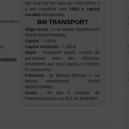
Par acte SSP en date du 13/01/2016, il
a été constitué une
SASU à capital
variable
dénommée:
e Commerce
BM TRANSPORT
Siège social
: 2 rue Monet Montfermeil
93370 MONTFERMEIL
Capital
: 1.500 €
16
Capital minimum
: 1.500 €
Objet
: Transport public routier de
é
personnes avec des véhicules
mplifiées
n'excédent pas neuf places, y compris
)
le conducteur.
Président
: M. Martial BEDIGA, 2 rue
Monet Montfermeil - 93370
MONTFERMEIL.
Durée
: 99 ans à compter de
l'immatriculation au RCS de BOBIGNY