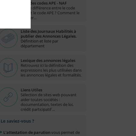
Liste des codes APE - NAF
Quelle différence entre le code
NAF et le code APE ? Comment le
trouver…
Liste des Journaux Habilités à
publier des Annonces Légales.
Définition et liste par
département
Lexique des annonces légales
Retrouvez ici la définition des
expressions les plus utilisées dans
les annonces légales et formalités.
Liens Utiles
Sélection de sites web pouvant
aider toutes sociétés :
documentation, textes de loi,
crédit participatif ...
Le saviez-vous ?
L'attestation de parution
vous permet de