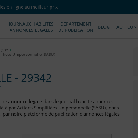
es en ligne au meilleur prix
JOURNAUX HABILITÉS
DÉPARTEMENT
BLOG
FAQ
CON
ANNONCES LÉGALES
DE PUBLICATION
Ligne
ifiées Unipersonnelle (SASU)
E - 29342
T
 une
annonce légale
dans le journal habilité annonces
iété par Actions Simplifiées Unipersonnelle (SASU)
, dans
, par notre plateforme de publication d'annonces légales