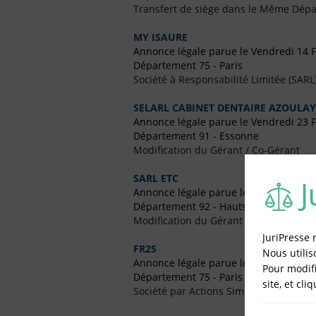
Transfert de siège dans le Même Dép
MY ISAURE
Annonce légale parue le Vendredi 14 F
Département 75 - Paris
Société à Responsabilité Limitée (SARL
SELARL CABINET DENTAIRE AZOULAY
Annonce légale parue le Vendredi 23 F
Département 91 - Essonne
Modification du Gérant / Co-Gérant
SARL ETC
Annonce légale parue le Vendredi 11
Département 92 - Hauts-de-Seine
Modification du Gérant / Co-Gérant
JuriPresse 
FR2S
Nous utilis
Annonce légale parue le Vendredi 7 A
Pour modifi
Département 75 - Paris
site, et cli
Société par Actions Simplifiées Uniper