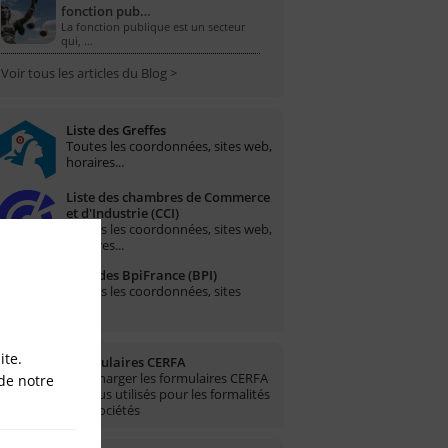
fonction pub…
La fonction publique est un secteur
qui, …
Voir tous les articles du Blog >
Liste des Greffes
Toutes les coordonnées, sites web,
horaires...
Liste des chambres de Commerce
et d'Industrie (CCI)
Toutes les coordonnées, sites web,
horaires...
Liste des BpiFrance (BPI)
Toutes les coordonnées, sites
web...
ite.
Formulaires CERFA
Télécharger les formulaires CERFA
de notre
les plus utilisés pour les formalités
des sociétés