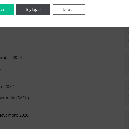
ter
Réglages
Refuser
IÉES EN LIGNE DANS LE DÉPARTEMENT DU 93 -
vembre 2024
)
il 2022
sonnelle (SASU)
 Novembre 2020