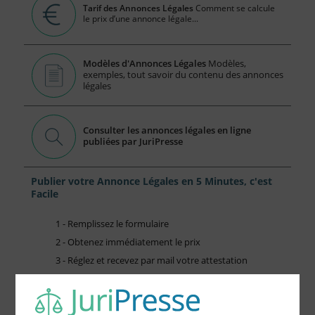
Tarif des Annonces Légales
Comment se calcule
le prix d’une annonce légale...
Modèles d'Annonces Légales
Modèles,
exemples, tout savoir du contenu des annonces
légales
Consulter les annonces légales en ligne
publiées par JuriPresse
Publier votre Annonce Légales en 5 Minutes, c'est
Facile
1 - Remplissez le formulaire
2 - Obtenez immédiatement le prix
3 - Réglez et recevez par mail votre attestation
Choisissez votre formulaire :
Constitution de société