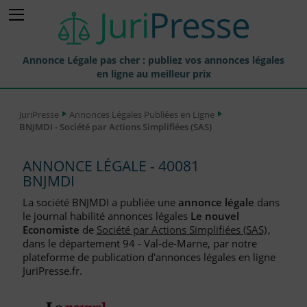
Annonce Légale pas cher : publiez vos annonces légales
en ligne au meilleur prix
Publier une Annonce légale
JuriPresse
Annonces Légales Publiées en Ligne
BNJMDI - Société par Actions Simplifiées (SAS)
Annonces Légales Publiées
Tarif et Prix d'une Annonce Légale
ANNONCE LÉGALE - 40081
BNJMDI
Journaux Habilités (JAL) Annonces Légales
La société BNJMDI a publiée une
annonce légale
dans
Départements pour la Publication d'Annonces Légales
le journal habilité annonces légales
Le nouvel
Economiste
de
Société par Actions Simplifiées (SAS)
,
Liste des Greffes
dans le département 94 - Val-de-Marne, par notre
plateforme de publication d'annonces légales en ligne
Liste des CCI
JuriPresse.fr.
Le Blog pour les Entreprises