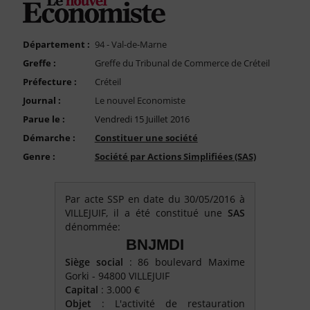
FAQ
Nous Contacter
Département :
94 - Val-de-Marne
Compte PRO
Greffe :
Greffe du Tribunal de Commerce de Créteil
Préfecture :
Créteil
Journal :
Le nouvel Economiste
Parue le :
Vendredi 15 Juillet 2016
Démarche :
Constituer une société
Genre :
Société par Actions Simplifiées (SAS)
Par acte SSP en date du 30/05/2016 à
VILLEJUIF, il a été constitué une
SAS
dénommée:
BNJMDI
Siège social
: 86 boulevard Maxime
Gorki - 94800 VILLEJUIF
Capital
: 3.000 €
Objet
: L'activité de restauration