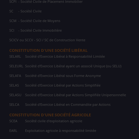
SCPI
- Société Civile de Placement Immobilier
SC
- Société Civile
SCM
- Société Civile de Moyens
SCI
- Société Civile Immobilière
SCICV ou SCCV - SCI / SC de Construction Vente
CONSTITUTION D'UNE SOCIÉTÉ LIBÉRAL
SELARL
Société d'Exercice Libéral à Responsabilité Limitée
SELEURL
Société d'Exercice Libéral ayant un associé Unique (ou SELU)
SELAFA
Société d'Exercice Libéral sous Forme Anonyme
SELAS
Société d'Exercice Libéral par Actions Simplifiée
SELASU
Société d'Exercice Libéral par Actions Simplifiée Unipersonnelle
SELCA
Société d'Exercice Libéral en Commandite par Actions
CONSTITUTION D'UNE SOCIÉTÉ AGRICOLE
SCEA
Société civile d'exploitation agricole
EARL
Exploitation agricole à responsabilité limitée