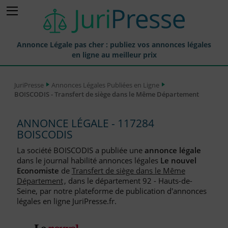
Annonce Légale pas cher : publiez vos annonces légales
en ligne au meilleur prix
Publier une Annonce légale
JuriPresse
Annonces Légales Publiées en Ligne
BOISCODIS - Transfert de siège dans le Même Département
Annonces Légales Publiées
Tarif et Prix d'une Annonce Légale
ANNONCE LÉGALE - 117284
BOISCODIS
Journaux Habilités (JAL) Annonces Légales
La société BOISCODIS a publiée une
annonce légale
Départements pour la Publication d'Annonces Légales
dans le journal habilité annonces légales
Le nouvel
Economiste
de
Transfert de siège dans le Même
Liste des Greffes
Département
, dans le département 92 - Hauts-de-
Seine, par notre plateforme de publication d'annonces
Liste des CCI
légales en ligne JuriPresse.fr.
Le Blog pour les Entreprises