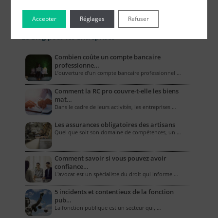
Accepter
Réglages
Refuser
Le Blog pour les Entreprises
Combien coûte un compte bancaire
professionne…
L’ouverture d’un compte bancaire professionnel …
Comment la RC pro couvre-t-elle les biens
mat…
Dans le cadre de leurs activités, les entreprises …
Les assurances obligatoires des artisans
Quel que soit son domaine de compétences, un …
Comment savoir si vous pouvez avoir
confiance…
L'avocat est un spécialiste du droit qui informe …
5 incidents et contentieux de la fonction
pub…
La fonction publique est un secteur qui, …