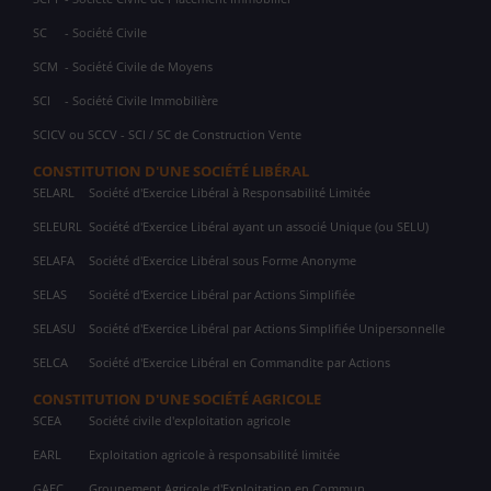
SC
- Société Civile
SCM
- Société Civile de Moyens
SCI
- Société Civile Immobilière
SCICV ou SCCV - SCI / SC de Construction Vente
CONSTITUTION D'UNE SOCIÉTÉ LIBÉRAL
SELARL
Société d'Exercice Libéral à Responsabilité Limitée
SELEURL
Société d'Exercice Libéral ayant un associé Unique (ou SELU)
SELAFA
Société d'Exercice Libéral sous Forme Anonyme
SELAS
Société d'Exercice Libéral par Actions Simplifiée
SELASU
Société d'Exercice Libéral par Actions Simplifiée Unipersonnelle
SELCA
Société d'Exercice Libéral en Commandite par Actions
CONSTITUTION D'UNE SOCIÉTÉ AGRICOLE
SCEA
Société civile d'exploitation agricole
EARL
Exploitation agricole à responsabilité limitée
GAEC
Groupement Agricole d'Exploitation en Commun