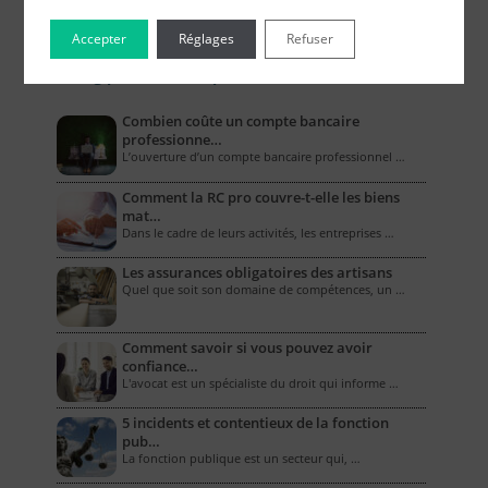
Accepter
Réglages
Refuser
Le Blog pour les Entreprises
Combien coûte un compte bancaire
professionne…
L’ouverture d’un compte bancaire professionnel …
Comment la RC pro couvre-t-elle les biens
mat…
Dans le cadre de leurs activités, les entreprises …
Les assurances obligatoires des artisans
Quel que soit son domaine de compétences, un …
Comment savoir si vous pouvez avoir
confiance…
L'avocat est un spécialiste du droit qui informe …
5 incidents et contentieux de la fonction
pub…
La fonction publique est un secteur qui, …