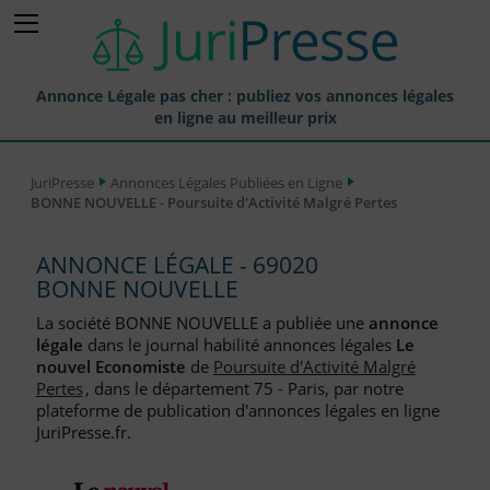
Annonce Légale pas cher : publiez vos annonces légales
en ligne au meilleur prix
Publier une Annonce légale
JuriPresse
Annonces Légales Publiées en Ligne
BONNE NOUVELLE - Poursuite d'Activité Malgré Pertes
Annonces Légales Publiées
Tarif et Prix d'une Annonce Légale
ANNONCE LÉGALE - 69020
BONNE NOUVELLE
Journaux Habilités (JAL) Annonces Légales
La société BONNE NOUVELLE a publiée une
annonce
Départements pour la Publication d'Annonces Légales
légale
dans le journal habilité annonces légales
Le
nouvel Economiste
de
Poursuite d'Activité Malgré
Liste des Greffes
Pertes
, dans le département 75 - Paris, par notre
plateforme de publication d'annonces légales en ligne
Liste des CCI
JuriPresse.fr.
Le Blog pour les Entreprises