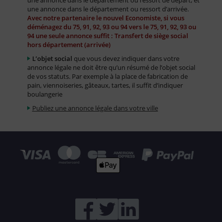
une annonce dans le département ou ressort de départ, et
une annonce dans le département ou ressort d’arrivée.
Avec notre partenaire le nouvel Economiste, si vous
déménagez du 75, 91, 92, 93 ou 94 vers le 75, 91, 92, 93 ou
94 une seule annonce suffit : Transfert de siège social
hors département (arrivée)
L’objet social
que vous devez indiquer dans votre
annonce légale ne doit être qu’un résumé de l’objet social
de vos statuts. Par exemple à la place de fabrication de
pain, viennoiseries, gâteaux, tartes, il suffit d’indiquer
boulangerie
Publiez une annonce légale dans votre ville