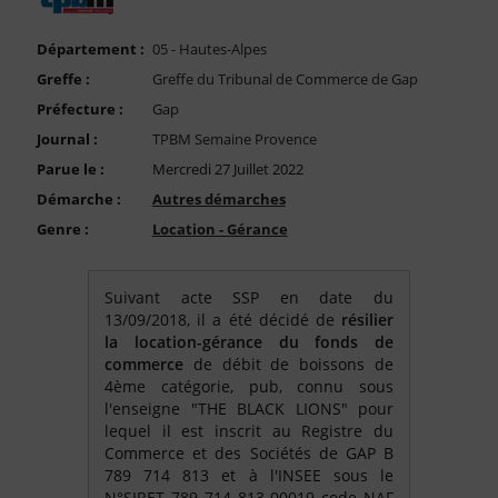
FAQ
Nous Contacter
Département :
05 - Hautes-Alpes
Greffe :
Greffe du Tribunal de Commerce de Gap
Compte PRO
Préfecture :
Gap
Journal :
TPBM Semaine Provence
Parue le :
Mercredi 27 Juillet 2022
Démarche :
Autres démarches
Genre :
Location - Gérance
Suivant acte SSP en date du
13/09/2018, il a été décidé de
résilier
la
location-gérance
du
fonds
de
commerce
de débit de boissons de
4ème catégorie, pub, connu sous
l'enseigne "THE BLACK LIONS" pour
lequel il est inscrit au Registre du
Commerce et des Sociétés de GAP B
789 714 813 et à l'INSEE sous le
N°SIRET 789 714 813 00019 code NAF