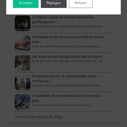
Accepter
Réglages
Refuser
Le Blog pour les Entreprises
Combien coûte un compte bancaire
professionne…
L’ouverture d’un compte bancaire professionnel …
Comment la RC pro couvre-t-elle les biens
mat…
Dans le cadre de leurs activités, les entreprises …
Les assurances obligatoires des artisans
Quel que soit son domaine de compétences, un …
Comment savoir si vous pouvez avoir
confiance…
L'avocat est un spécialiste du droit qui informe …
5 incidents et contentieux de la fonction
pub…
La fonction publique est un secteur qui, …
Voir tous les articles du Blog >