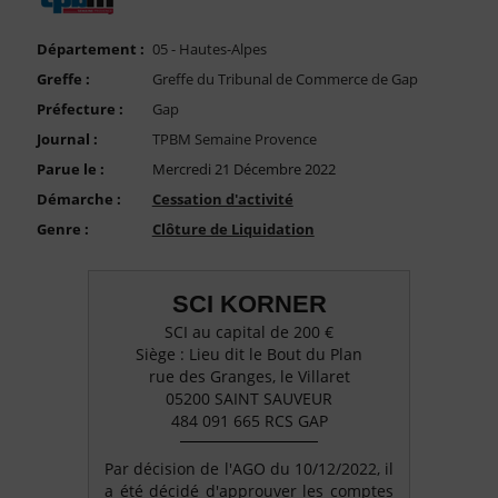
FAQ
Nous Contacter
Département :
05 - Hautes-Alpes
Greffe :
Greffe du Tribunal de Commerce de Gap
Compte PRO
Préfecture :
Gap
Journal :
TPBM Semaine Provence
Parue le :
Mercredi 21 Décembre 2022
Démarche :
Cessation d'activité
Genre :
Clôture de Liquidation
SCI KORNER
SCI au capital de 200 €
Siège : Lieu dit le Bout du Plan
rue des Granges, le Villaret
05200 SAINT SAUVEUR
484 091 665 RCS GAP
Par décision de l'AGO du 10/12/2022, il
a été décidé d'approuver les comptes