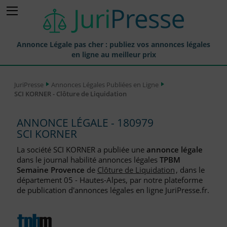
Annonce Légale pas cher : publiez vos annonces légales
en ligne au meilleur prix
Publier une Annonce légale
JuriPresse
Annonces Légales Publiées en Ligne
SCI KORNER - Clôture de Liquidation
Annonces Légales Publiées
Tarif et Prix d'une Annonce Légale
ANNONCE LÉGALE - 180979
SCI KORNER
Journaux Habilités (JAL) Annonces Légales
La société SCI KORNER a publiée une
annonce légale
Départements pour la Publication d'Annonces Légales
dans le journal habilité annonces légales
TPBM
Semaine Provence
de
Clôture de Liquidation
, dans le
Liste des Greffes
département 05 - Hautes-Alpes, par notre plateforme
de publication d'annonces légales en ligne JuriPresse.fr.
Liste des CCI
Le Blog pour les Entreprises