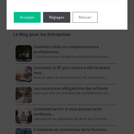
Accepter
Réglages
Refuser
Le Blog pour les Entreprises
Combien coûte un compte bancaire
professionne…
L’ouverture d’un compte bancaire professionnel …
Comment la RC pro couvre-t-elle les biens
mat…
Dans le cadre de leurs activités, les entreprises …
Les assurances obligatoires des artisans
Quel que soit son domaine de compétences, un …
Comment savoir si vous pouvez avoir
confiance…
L'avocat est un spécialiste du droit qui informe …
5 incidents et contentieux de la fonction