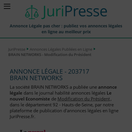
Annonce Légale pas cher : publiez vos annonces légales
en ligne au meilleur prix
Publier une Annonce légale
JuriPresse
Annonces Légales Publiées en Ligne
BRAIN NETWORKS - Modification du Président
Annonces Légales Publiées
Tarif et Prix d'une Annonce Légale
ANNONCE LÉGALE - 203717
BRAIN NETWORKS
Journaux Habilités (JAL) Annonces Légales
La société BRAIN NETWORKS a publiée une
annonce
Départements pour la Publication d'Annonces Légales
légale
dans le journal habilité annonces légales
Le
nouvel Economiste
de
Modification du Président
,
Liste des Greffes
dans le département 92 - Hauts-de-Seine, par notre
plateforme de publication d'annonces légales en ligne
Liste des CCI
JuriPresse.fr.
Le Blog pour les Entreprises