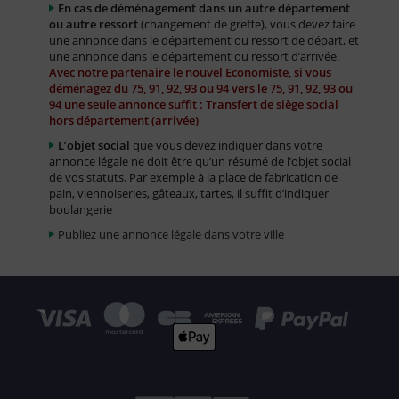
En cas de déménagement dans un autre département
ou autre ressort
(changement de greffe), vous devez faire
une annonce dans le département ou ressort de départ, et
une annonce dans le département ou ressort d’arrivée.
Avec notre partenaire le nouvel Economiste, si vous
déménagez du 75, 91, 92, 93 ou 94 vers le 75, 91, 92, 93 ou
94 une seule annonce suffit : Transfert de siège social
hors département (arrivée)
L’objet social
que vous devez indiquer dans votre
annonce légale ne doit être qu’un résumé de l’objet social
de vos statuts. Par exemple à la place de fabrication de
pain, viennoiseries, gâteaux, tartes, il suffit d’indiquer
boulangerie
Publiez une annonce légale dans votre ville