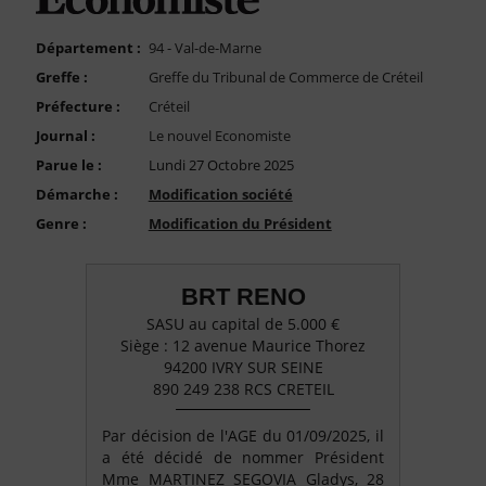
FAQ
Nous Contacter
Département :
94 - Val-de-Marne
Greffe :
Greffe du Tribunal de Commerce de Créteil
Compte PRO
Préfecture :
Créteil
Journal :
Le nouvel Economiste
Parue le :
Lundi 27 Octobre 2025
Démarche :
Modification société
Genre :
Modification du Président
BRT RENO
SASU au capital de 5.000 €
Siège : 12 avenue Maurice Thorez
94200 IVRY SUR SEINE
890 249 238 RCS CRETEIL
Par décision de l'AGE du 01/09/2025, il
a été décidé de nommer Président
Mme MARTINEZ SEGOVIA Gladys, 28