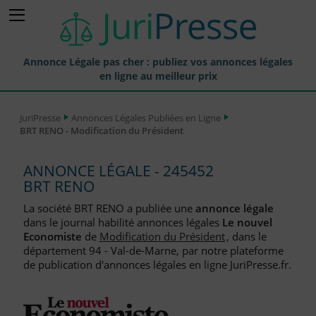
Annonce Légale pas cher : publiez vos annonces légales
en ligne au meilleur prix
Publier une Annonce légale
JuriPresse
Annonces Légales Publiées en Ligne
BRT RENO - Modification du Président
Annonces Légales Publiées
Tarif et Prix d'une Annonce Légale
ANNONCE LÉGALE - 245452
BRT RENO
Journaux Habilités (JAL) Annonces Légales
La société BRT RENO a publiée une
annonce légale
Départements pour la Publication d'Annonces Légales
dans le journal habilité annonces légales
Le nouvel
Economiste
de
Modification du Président
, dans le
Liste des Greffes
département 94 - Val-de-Marne, par notre plateforme
de publication d'annonces légales en ligne JuriPresse.fr.
Liste des CCI
Le Blog pour les Entreprises