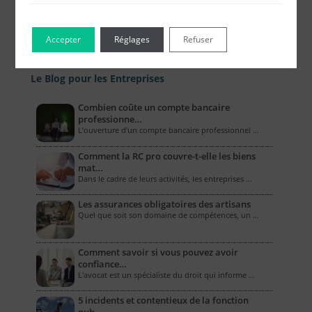
Accepter
Réglages
Refuser
Le Blog pour les Entreprises
Combien coûte un compte bancaire
professionne…
L’ouverture d’un compte bancaire professionnel …
Comment la RC pro couvre-t-elle les biens
mat…
Dans le cadre de leurs activités, les entreprises …
Les assurances obligatoires des artisans
Quel que soit son domaine de compétences, un …
Comment savoir si vous pouvez avoir
confiance…
L'avocat est un spécialiste du droit qui informe …
5 incidents et contentieux de la fonction