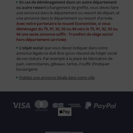
En cas de déménagement dans un autre département
ou autre ressort
(changement de greffe), vous devez faire
une annonce dans le département ou ressort de départ, et
une annonce dans le département ou ressort d’arrivée.
Avec notre partenaire le nouvel Economiste, si vous
déménagez du 75, 91, 92, 93 ou 94 vers le 75, 91, 92, 93 ou
94 une seule annonce suffit : Transfert de siège social
hors département (arrivée)
L’objet social
que vous devez indiquer dans votre
annonce légale ne doit être qu’un résumé de l’objet social
de vos statuts. Par exemple à la place de fabrication de
pain, viennoiseries, gâteaux, tartes, il suffit d’indiquer
boulangerie
Publiez une annonce légale dans votre ville