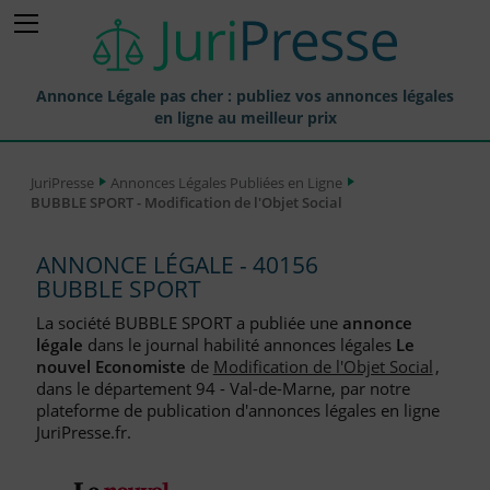
Annonce Légale pas cher : publiez vos annonces légales
en ligne au meilleur prix
Publier une Annonce légale
JuriPresse
Annonces Légales Publiées en Ligne
BUBBLE SPORT - Modification de l'Objet Social
Annonces Légales Publiées
Tarif et Prix d'une Annonce Légale
ANNONCE LÉGALE - 40156
BUBBLE SPORT
Journaux Habilités (JAL) Annonces Légales
La société BUBBLE SPORT a publiée une
annonce
Départements pour la Publication d'Annonces Légales
légale
dans le journal habilité annonces légales
Le
nouvel Economiste
de
Modification de l'Objet Social
,
Liste des Greffes
dans le département 94 - Val-de-Marne, par notre
plateforme de publication d'annonces légales en ligne
Liste des CCI
JuriPresse.fr.
Le Blog pour les Entreprises