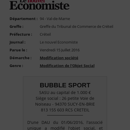
FAQ
Nous Contacter
Département :
94 - Val-de-Marne
Compte PRO
Greffe :
Greffe du Tribunal de Commerce de Créteil
Préfecture :
Créteil
Journal :
Le nouvel Economiste
Parue le :
Vendredi 15 Juillet 2016
Démarche :
Modification société
Genre :
Modification de l'Objet Social
BUBBLE SPORT
SASU au capital de 1.000 €
Siège social : 26 petite Voie de
Noiseau - 94370 SUCY-EN-BRIE
813 155 603 RCS CRETEIL
D'une DAU du 01/06/2016, l'associé
unique a modifié l'objet social, et