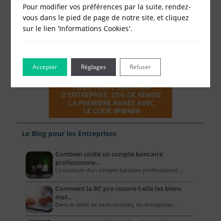
Pour modifier vos préférences par la suite, rendez-
vous dans le pied de page de notre site, et cliquez
sur le lien 'Informations Cookies'.
Accepter
Réglages
Refuser
Le Blog pour les Entreprises
Combien coûte un compte bancaire
professionne…
L’ouverture d’un compte bancaire professionnel …
Comment la RC pro couvre-t-elle les biens
mat…
Dans le cadre de leurs activités, les entreprises …