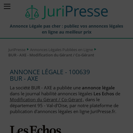
Annonce Légale pas cher : publiez vos annonces légales
en ligne au meilleur prix
Publier une Annonce légale
JuriPresse
Annonces Légales Publiées en Ligne
BUR - AXE - Modification du Gérant / Co-Gérant
Annonces Légales Publiées
Tarif et Prix d'une Annonce Légale
ANNONCE LÉGALE - 100639
BUR - AXE
Journaux Habilités (JAL) Annonces Légales
La société BUR - AXE a publiée une
annonce légale
Départements pour la Publication d'Annonces Légales
dans le journal habilité annonces légales
Les Echos
de
Modification du Gérant / Co-Gérant
, dans le
Liste des Greffes
département 95 - Val-d'Oise, par notre plateforme de
publication d'annonces légales en ligne JuriPresse.fr.
Liste des CCI
Le Blog pour les Entreprises