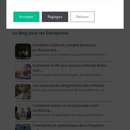
Accepter
Réglages
Refuser
Le Blog pour les Entreprises
Combien coûte un compte bancaire
professionne…
L’ouverture d’un compte bancaire professionnel …
Comment la RC pro couvre-t-elle les biens
mat…
Dans le cadre de leurs activités, les entreprises …
Les assurances obligatoires des artisans
Quel que soit son domaine de compétences, un …
Comment savoir si vous pouvez avoir
confiance…
L'avocat est un spécialiste du droit qui informe …
5 incidents et contentieux de la fonction