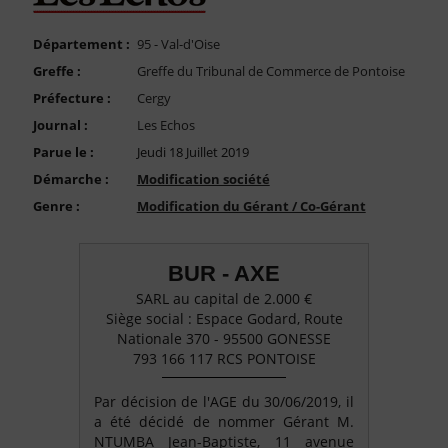
FAQ
Nous Contacter
Département :
95 - Val-d'Oise
Greffe :
Greffe du Tribunal de Commerce de Pontoise
Compte PRO
Préfecture :
Cergy
Journal :
Les Echos
Parue le :
Jeudi 18 Juillet 2019
Démarche :
Modification société
Genre :
Modification du Gérant / Co-Gérant
BUR - AXE
SARL au capital de 2.000 €
Siège social : Espace Godard, Route
Nationale 370 - 95500 GONESSE
793 166 117 RCS PONTOISE
Par décision de l'AGE du 30/06/2019, il
a été décidé de nommer Gérant M.
NTUMBA Jean-Baptiste, 11 avenue