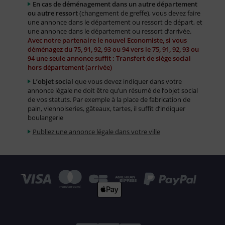
En cas de déménagement dans un autre département
ou autre ressort
(changement de greffe), vous devez faire
une annonce dans le département ou ressort de départ, et
une annonce dans le département ou ressort d’arrivée.
Avec notre partenaire le nouvel Economiste, si vous
déménagez du 75, 91, 92, 93 ou 94 vers le 75, 91, 92, 93 ou
94 une seule annonce suffit : Transfert de siège social
hors département (arrivée)
L’objet social
que vous devez indiquer dans votre
annonce légale ne doit être qu’un résumé de l’objet social
de vos statuts. Par exemple à la place de fabrication de
pain, viennoiseries, gâteaux, tartes, il suffit d’indiquer
boulangerie
Publiez une annonce légale dans votre ville