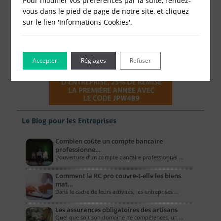
Pour modifier vos préférences par la suite, rendez-
vous dans le pied de page de notre site, et cliquez
sur le lien 'Informations Cookies'.
Accepter
Réglages
Refuser
Le Blog pour les Entreprises
Combien coûte un compte bancaire
professionne…
L’ouverture d’un compte bancaire professionnel …
Comment la RC pro couvre-t-elle les biens
mat…
Dans le cadre de leurs activités, les entreprises …
Les assurances obligatoires des artisans
Quel que soit son domaine de compétences, un …