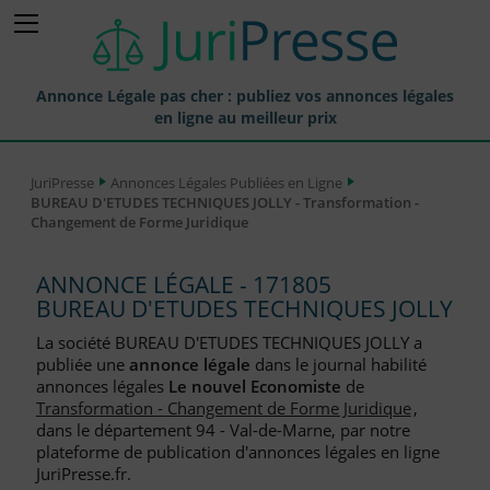
Annonce Légale pas cher : publiez vos annonces légales
en ligne au meilleur prix
Publier une Annonce légale
JuriPresse
Annonces Légales Publiées en Ligne
BUREAU D'ETUDES TECHNIQUES JOLLY - Transformation -
Annonces Légales Publiées
Changement de Forme Juridique
Tarif et Prix d'une Annonce Légale
ANNONCE LÉGALE - 171805
Journaux Habilités (JAL) Annonces Légales
BUREAU D'ETUDES TECHNIQUES JOLLY
Départements pour la Publication d'Annonces Légales
La société BUREAU D'ETUDES TECHNIQUES JOLLY a
publiée une
annonce légale
dans le journal habilité
Liste des Greffes
annonces légales
Le nouvel Economiste
de
Transformation - Changement de Forme Juridique
,
Liste des CCI
dans le département 94 - Val-de-Marne, par notre
plateforme de publication d'annonces légales en ligne
Le Blog pour les Entreprises
JuriPresse.fr.