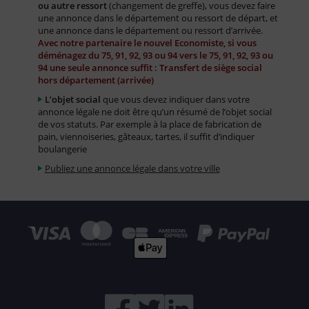
ou autre ressort
(changement de greffe), vous devez faire
une annonce dans le département ou ressort de départ, et
une annonce dans le département ou ressort d’arrivée.
Avec notre partenaire le nouvel Economiste, si vous
déménagez du 75, 91, 92, 93 ou 94 vers le 75, 91, 92, 93 ou
94 une seule annonce suffit : Transfert de siège social
hors département (arrivée)
L’objet social
que vous devez indiquer dans votre
annonce légale ne doit être qu’un résumé de l’objet social
de vos statuts. Par exemple à la place de fabrication de
pain, viennoiseries, gâteaux, tartes, il suffit d’indiquer
boulangerie
Publiez une annonce légale dans votre ville