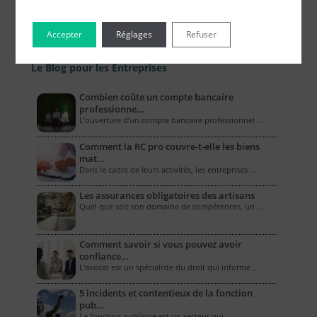
Accepter
Réglages
Refuser
Le Blog pour les Entreprises
Combien coûte un compte bancaire
professionne…
L’ouverture d’un compte bancaire professionnel …
Comment la RC pro couvre-t-elle les biens
mat…
Dans le cadre de leurs activités, les entreprises …
Les assurances obligatoires des artisans
Quel que soit son domaine de compétences, un …
Comment savoir si vous pouvez avoir
confiance…
L'avocat est un spécialiste du droit qui informe …
5 incidents et contentieux de la fonction
pub…
La fonction publique est un secteur qui, …