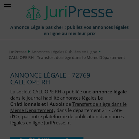
Annonce Légale pas cher : publiez vos annonces légales
en ligne au meilleur prix
Publier une Annonce légale
JuriPresse
Annonces Légales Publiées en Ligne
CALLIOPE RH - Transfert de siège dans le Même Département
Annonces Légales Publiées
Tarif et Prix d'une Annonce Légale
ANNONCE LÉGALE - 72769
CALLIOPE RH
Journaux Habilités (JAL) Annonces Légales
La société CALLIOPE RH a publiée une
annonce légale
Départements pour la Publication d'Annonces Légales
dans le journal habilité annonces légales
Le
Châtillonnais et l'Auxois
de
Transfert de siège dans le
Liste des Greffes
Même Département
, dans le département 21 - Côte-
d'Or, par notre plateforme de publication d'annonces
Liste des CCI
légales en ligne JuriPresse.fr.
Le Blog pour les Entreprises