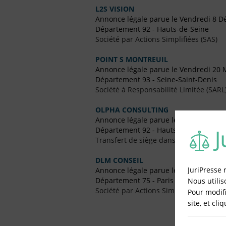
L2S VISION
Annonce légale parue le Vendredi 8 
Département 92 - Hauts-de-Seine
Société par Actions Simplifiées (SAS)
POINT S MONTREUIL
Annonce légale parue le Vendredi 20 
Département 93 - Seine-Saint-Denis
Société à Responsabilité Limitée (SARL
OLPHA CONSULTING
Annonce légale parue le Vendredi 15 A
Département 92 - Hauts-de-Seine
Transfert de siège dans un Autre Dépa
DLM CONSEIL
JuriPresse 
Annonce légale parue le Vendredi 30 
Département 75 - Paris
Nous utilis
Société par Actions Simplifiées Uniper
Pour modifi
site, et cli