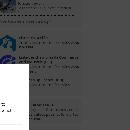
fonction pub…
La fonction publique est un secteur
qui, …
Voir tous les articles du Blog >
Liste des Greffes
Toutes les coordonnées, sites web,
horaires...
Liste des chambres de Commerce
et d'Industrie (CCI)
Toutes les coordonnées, sites web,
horaires...
Liste des BpiFrance (BPI)
Toutes les coordonnées, sites
web...
ite.
Formulaires CERFA
Télécharger les formulaires CERFA
de notre
les plus utilisés pour les formalités
des sociétés