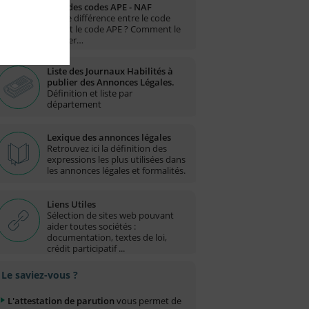
Liste des codes APE - NAF
Quelle différence entre le code
NAF et le code APE ? Comment le
trouver…
Liste des Journaux Habilités à
publier des Annonces Légales.
Définition et liste par
département
Lexique des annonces légales
Retrouvez ici la définition des
expressions les plus utilisées dans
les annonces légales et formalités.
Liens Utiles
Sélection de sites web pouvant
aider toutes sociétés :
documentation, textes de loi,
crédit participatif ...
Le saviez-vous ?
L'attestation de parution
vous permet de