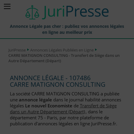
Annonce Légale pas cher : publiez vos annonces légales
en ligne au meilleur prix
Publier une Annonce légale
JuriPresse
Annonces Légales Publiées en Ligne
CARRE MATIGNON CONSULTING - Transfert de Siège dans un
Annonces Légales Publiées
Autre Département (Départ)
Tarif et Prix d'une Annonce Légale
ANNONCE LÉGALE - 107486
Journaux Habilités (JAL) Annonces Légales
CARRE MATIGNON CONSULTING
Départements pour la Publication d'Annonces Légales
La société CARRE MATIGNON CONSULTING a publiée
une
annonce légale
dans le journal habilité annonces
Liste des Greffes
légales
Le nouvel Economiste
de
Transfert de Siège
dans un Autre Département (Départ)
, dans le
Liste des CCI
département 75 - Paris, par notre plateforme de
publication d'annonces légales en ligne JuriPresse.fr.
Le Blog pour les Entreprises