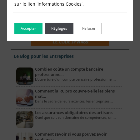
sur le lien 'Informations Cookies'.
Accepter
Réglages
Refuser
Le Blog pour les Entreprises
Combien coûte un compte bancaire
professionne…
L’ouverture d’un compte bancaire professionnel …
Comment la RC pro couvre-t-elle les biens
mat…
Dans le cadre de leurs activités, les entreprises …
Les assurances obligatoires des artisans
Quel que soit son domaine de compétences, un …
Comment savoir si vous pouvez avoir
confiance…