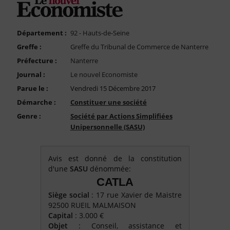
FAQ
Nous Contacter
Département :
92 - Hauts-de-Seine
Compte PRO
Greffe :
Greffe du Tribunal de Commerce de Nanterre
Préfecture :
Nanterre
Journal :
Le nouvel Economiste
Parue le :
Vendredi 15 Décembre 2017
Démarche :
Constituer une société
Genre :
Société par Actions Simplifiées
Unipersonnelle (SASU)
Avis est donné de la constitution
d'une
SASU
dénommée:
CATLA
Siège social
: 17 rue Xavier de Maistre
92500 RUEIL MALMAISON
Capital
: 3.000 €
Objet
: Conseil, assistance et