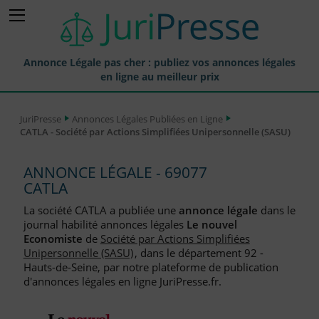
Annonce Légale pas cher : publiez vos annonces légales
en ligne au meilleur prix
Publier une Annonce légale
JuriPresse
Annonces Légales Publiées en Ligne
CATLA - Société par Actions Simplifiées Unipersonnelle (SASU)
Annonces Légales Publiées
Tarif et Prix d'une Annonce Légale
ANNONCE LÉGALE - 69077
CATLA
Journaux Habilités (JAL) Annonces Légales
La société CATLA a publiée une
annonce légale
dans le
Départements pour la Publication d'Annonces Légales
journal habilité annonces légales
Le nouvel
Economiste
de
Société par Actions Simplifiées
Liste des Greffes
Unipersonnelle (SASU)
, dans le département 92 -
Hauts-de-Seine, par notre plateforme de publication
Liste des CCI
d'annonces légales en ligne JuriPresse.fr.
Le Blog pour les Entreprises