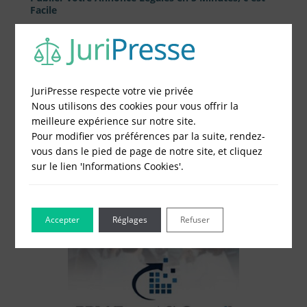
Facile
1 - Remplissez le formulaire
2 - Obtenez immédiatement le prix
3 - Réglez et recevez par mail votre attestation
JuriPresse respecte votre vie privée
Nous utilisons des cookies pour vous offrir la
Choisissez votre formulaire :
meilleure expérience sur notre site.
Constitution de société
Pour modifier vos préférences par la suite, rendez-
Modification de société
vous dans le pied de page de notre site, et cliquez
Fonds de Commerce
sur le lien 'Informations Cookies'.
Cessation d'activité
Accepter
Réglages
Refuser