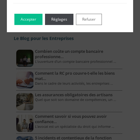
Accepter
Réglages
Refuser
Le Blog pour les Entreprises
Combien coûte un compte bancaire
professionne…
L’ouverture d’un compte bancaire professionnel …
Comment la RC pro couvre-t-elle les biens
mat…
Dans le cadre de leurs activités, les entreprises …
Les assurances obligatoires des artisans
Quel que soit son domaine de compétences, un …
Comment savoir si vous pouvez avoir
confiance…
L'avocat est un spécialiste du droit qui informe …
5 incidents et contentieux de la fonction