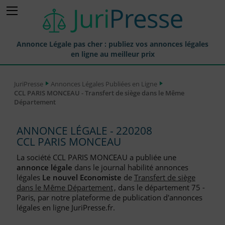
Annonce Légale pas cher : publiez vos annonces légales
en ligne au meilleur prix
Publier une Annonce légale
JuriPresse
Annonces Légales Publiées en Ligne
CCL PARIS MONCEAU - Transfert de siège dans le Même
Annonces Légales Publiées
Département
Tarif et Prix d'une Annonce Légale
ANNONCE LÉGALE - 220208
Journaux Habilités (JAL) Annonces Légales
CCL PARIS MONCEAU
Départements pour la Publication d'Annonces Légales
La société CCL PARIS MONCEAU a publiée une
annonce légale
dans le journal habilité annonces
Liste des Greffes
légales
Le nouvel Economiste
de
Transfert de siège
dans le Même Département
, dans le département 75 -
Liste des CCI
Paris, par notre plateforme de publication d'annonces
légales en ligne JuriPresse.fr.
Le Blog pour les Entreprises