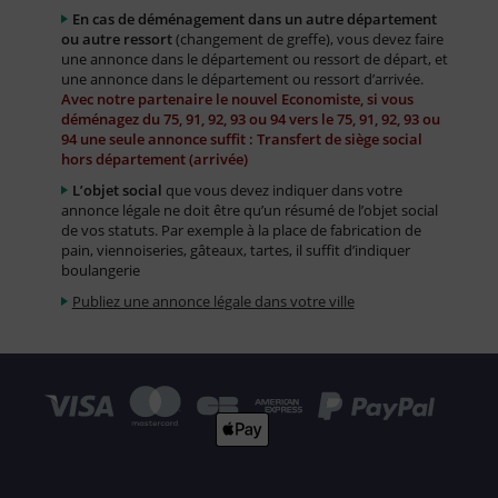
En cas de déménagement dans un autre département
ou autre ressort
(changement de greffe), vous devez faire
une annonce dans le département ou ressort de départ, et
une annonce dans le département ou ressort d’arrivée.
Avec notre partenaire le nouvel Economiste, si vous
déménagez du 75, 91, 92, 93 ou 94 vers le 75, 91, 92, 93 ou
94 une seule annonce suffit : Transfert de siège social
hors département (arrivée)
L’objet social
que vous devez indiquer dans votre
annonce légale ne doit être qu’un résumé de l’objet social
de vos statuts. Par exemple à la place de fabrication de
pain, viennoiseries, gâteaux, tartes, il suffit d’indiquer
boulangerie
Publiez une annonce légale dans votre ville