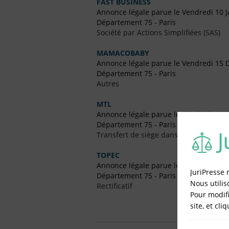
FAST BUSINESS
Annonce légale parue le Vendredi 10 J
Département 75 - Paris
Société par Actions Simplifiées (SAS)
MAMACOBABY
Annonce légale parue le Vendredi 15
Département 75 - Paris
Autres
MTL
Annonce légale parue le Vendredi 3 Fé
Département 75 - Paris
Transfert de siège dans un Autre Dépa
TOPEC
Annonce légale parue le Vendredi 12 F
JuriPresse 
Département 75 - Paris
Nous utilis
Rectificatif
Pour modifi
site, et cli