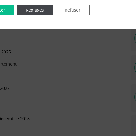
IÉES EN LIGNE DANS LE DÉPARTEMENT DU 75 -
ter
Réglages
Refuser
s 2025
artement
 2022
 Décembre 2018