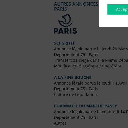
AUTRES ANNONCES LÉGALES PUBL
PARIS
Accep
SCI GRITTI
Annonce légale parue le Jeudi 20 Mar
Département 75 - Paris
Transfert de siège dans le Même Dép
Modification du Gérant / Co-Gérant
A LA FINE BOUCHE
Annonce légale parue le Jeudi 14 Avril
Département 75 - Paris
Clôture de Liquidation
PHARMACIE DU MARCHE PASSY
Annonce légale parue le Vendredi 14
Département 75 - Paris
Autres