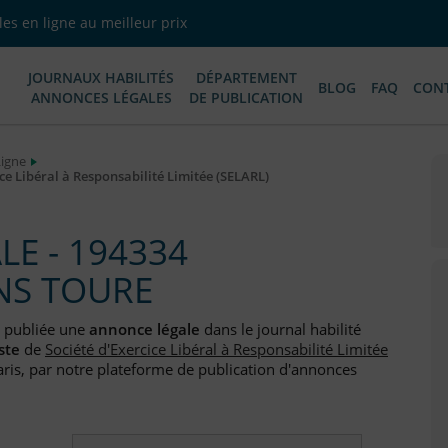
es en ligne au meilleur prix
JOURNAUX HABILITÉS
DÉPARTEMENT
BLOG
FAQ
CON
ANNONCES LÉGALES
DE PUBLICATION
Ligne
e Libéral à Responsabilité Limitée (SELARL)
E - 194334
NS TOURE
 publiée une
annonce légale
dans le journal habilité
ste
de
Société d'Exercice Libéral à Responsabilité Limitée
aris, par notre plateforme de publication d'annonces