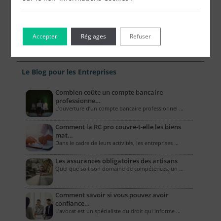
Accepter
Réglages
Refuser
Le Blog pour les Entreprises
Combien coûte un compte bancaire
professionne…
L’ouverture d’un compte bancaire professionnel …
Comment la RC pro couvre-t-elle les biens
mat…
Dans le cadre de leurs activités, les entreprises …
Les assurances obligatoires des artisans
Quel que soit son domaine de compétences, un …
Comment savoir si vous pouvez avoir
confiance…
L'avocat est un spécialiste du droit qui informe …