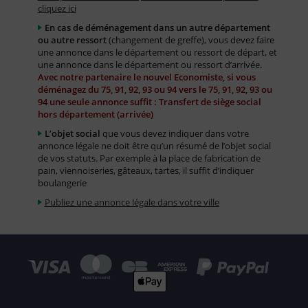
cliquez ici
En cas de déménagement dans un autre département
ou autre ressort
(changement de greffe), vous devez faire
une annonce dans le département ou ressort de départ, et
une annonce dans le département ou ressort d’arrivée.
Avec notre partenaire le nouvel Economiste, si vous
déménagez du 75, 91, 92, 93 ou 94 vers le 75, 91, 92, 93 ou
94 une seule annonce suffit : Transfert de siège social
hors département (arrivée)
L’objet social
que vous devez indiquer dans votre
annonce légale ne doit être qu’un résumé de l’objet social
de vos statuts. Par exemple à la place de fabrication de
pain, viennoiseries, gâteaux, tartes, il suffit d’indiquer
boulangerie
Publiez une annonce légale dans votre ville