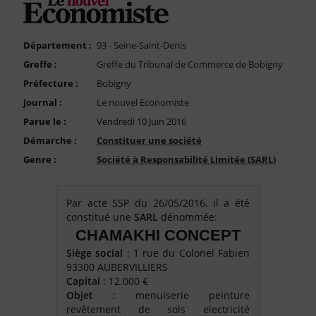
FAQ
Nous Contacter
Département :
93 - Seine-Saint-Denis
Compte PRO
Greffe :
Greffe du Tribunal de Commerce de Bobigny
Préfecture :
Bobigny
Journal :
Le nouvel Economiste
Parue le :
Vendredi 10 Juin 2016
Démarche :
Constituer une société
Genre :
Société à Responsabilité Limitée (SARL)
Par acte SSP du 26/05/2016, il a été
constitué une
SARL
dénommée:
CHAMAKHI CONCEPT
Siège social
: 1 rue du Colonel Fabien
93300 AUBERVILLIERS
Capital
: 12.000 €
Objet
: menuiserie peinture
revêtement de sols electricité