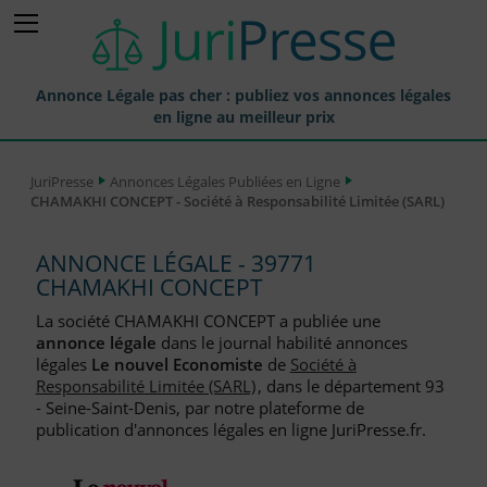
Annonce Légale pas cher : publiez vos annonces légales
en ligne au meilleur prix
Publier une Annonce légale
JuriPresse
Annonces Légales Publiées en Ligne
CHAMAKHI CONCEPT - Société à Responsabilité Limitée (SARL)
Annonces Légales Publiées
Tarif et Prix d'une Annonce Légale
ANNONCE LÉGALE - 39771
CHAMAKHI CONCEPT
Journaux Habilités (JAL) Annonces Légales
La société CHAMAKHI CONCEPT a publiée une
Départements pour la Publication d'Annonces Légales
annonce légale
dans le journal habilité annonces
légales
Le nouvel Economiste
de
Société à
Liste des Greffes
Responsabilité Limitée (SARL)
, dans le département 93
- Seine-Saint-Denis, par notre plateforme de
Liste des CCI
publication d'annonces légales en ligne JuriPresse.fr.
Le Blog pour les Entreprises