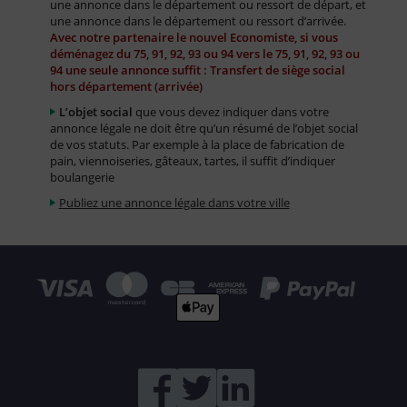
une annonce dans le département ou ressort de départ, et
une annonce dans le département ou ressort d’arrivée.
Avec notre partenaire le nouvel Economiste, si vous
déménagez du 75, 91, 92, 93 ou 94 vers le 75, 91, 92, 93 ou
94 une seule annonce suffit : Transfert de siège social
hors département (arrivée)
L’objet social
que vous devez indiquer dans votre
annonce légale ne doit être qu’un résumé de l’objet social
de vos statuts. Par exemple à la place de fabrication de
pain, viennoiseries, gâteaux, tartes, il suffit d’indiquer
boulangerie
Publiez une annonce légale dans votre ville