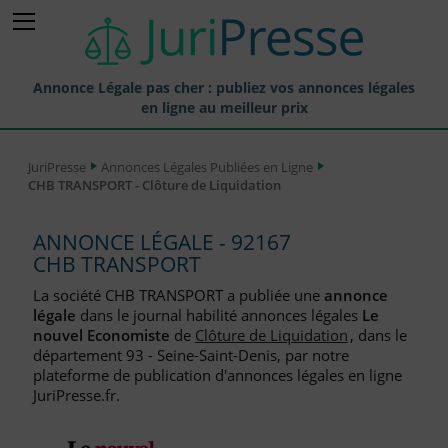
Annonce Légale pas cher : publiez vos annonces légales
en ligne au meilleur prix
Publier une Annonce légale
JuriPresse
Annonces Légales Publiées en Ligne
CHB TRANSPORT - Clôture de Liquidation
Annonces Légales Publiées
Tarif et Prix d'une Annonce Légale
ANNONCE LÉGALE - 92167
CHB TRANSPORT
Journaux Habilités (JAL) Annonces Légales
La société CHB TRANSPORT a publiée une
annonce
Départements pour la Publication d'Annonces Légales
légale
dans le journal habilité annonces légales
Le
nouvel Economiste
de
Clôture de Liquidation
, dans le
Liste des Greffes
département 93 - Seine-Saint-Denis, par notre
plateforme de publication d'annonces légales en ligne
Liste des CCI
JuriPresse.fr.
Le Blog pour les Entreprises