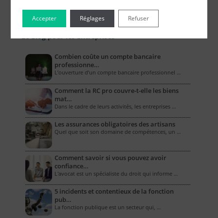
Accepter
Réglages
Refuser
Le Blog pour les Entreprises
Combien coûte un compte bancaire
professionne…
L’ouverture d’un compte bancaire professionnel …
Comment la RC pro couvre-t-elle les biens
mat…
Dans le cadre de leurs activités, les entreprises …
Les assurances obligatoires des artisans
Quel que soit son domaine de compétences, un …
Comment savoir si vous pouvez avoir
confiance…
L'avocat est un spécialiste du droit qui informe …
5 incidents et contentieux de la fonction
pub…
La fonction publique est un secteur qui, …