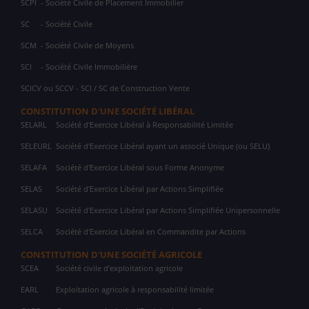
SCPI
- Société Civile de Placement Immobilier
SC
- Société Civile
SCM
- Société Civile de Moyens
SCI
- Société Civile Immobilière
SCICV ou SCCV - SCI / SC de Construction Vente
CONSTITUTION D'UNE SOCIÉTÉ LIBÉRAL
SELARL
Société d'Exercice Libéral à Responsabilité Limitée
SELEURL
Société d'Exercice Libéral ayant un associé Unique (ou SELU)
SELAFA
Société d'Exercice Libéral sous Forme Anonyme
SELAS
Société d'Exercice Libéral par Actions Simplifiée
SELASU
Société d'Exercice Libéral par Actions Simplifiée Unipersonnelle
SELCA
Société d'Exercice Libéral en Commandite par Actions
CONSTITUTION D'UNE SOCIÉTÉ AGRICOLE
SCEA
Société civile d'exploitation agricole
EARL
Exploitation agricole à responsabilité limitée