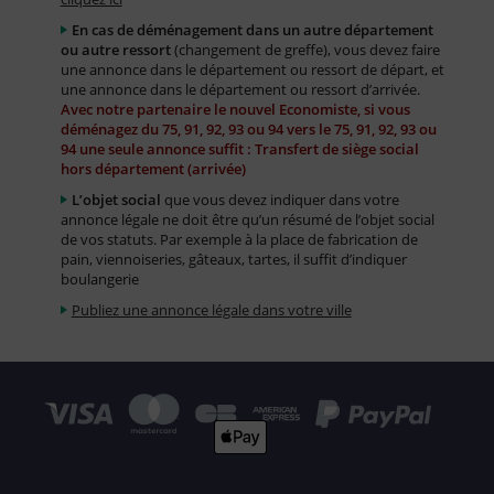
En cas de déménagement dans un autre département
ou autre ressort
(changement de greffe), vous devez faire
une annonce dans le département ou ressort de départ, et
une annonce dans le département ou ressort d’arrivée.
Avec notre partenaire le nouvel Economiste, si vous
déménagez du 75, 91, 92, 93 ou 94 vers le 75, 91, 92, 93 ou
94 une seule annonce suffit : Transfert de siège social
hors département (arrivée)
L’objet social
que vous devez indiquer dans votre
annonce légale ne doit être qu’un résumé de l’objet social
de vos statuts. Par exemple à la place de fabrication de
pain, viennoiseries, gâteaux, tartes, il suffit d’indiquer
boulangerie
Publiez une annonce légale dans votre ville