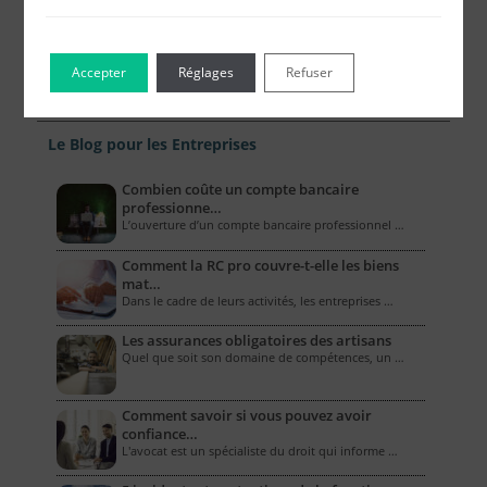
Accepter
Réglages
Refuser
Le Blog pour les Entreprises
Combien coûte un compte bancaire
professionne…
L’ouverture d’un compte bancaire professionnel …
Comment la RC pro couvre-t-elle les biens
mat…
Dans le cadre de leurs activités, les entreprises …
Les assurances obligatoires des artisans
Quel que soit son domaine de compétences, un …
Comment savoir si vous pouvez avoir
confiance…
L'avocat est un spécialiste du droit qui informe …