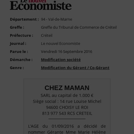
FAQ
Nous Contacter
Département :
94 - Val-de-Marne
Compte PRO
Greffe :
Greffe du Tribunal de Commerce de Créteil
Préfecture :
Créteil
Journal :
Le nouvel Economiste
Parue le :
Vendredi 16 Septembre 2016
Démarche :
Modification société
Genre :
Modification du Gérant / Co-Gérant
CHEZ MAMAN
SARL au capital de 1.000 €
Siège social : 14 rue Louise Michel
94600 CHOISY LE ROI
813 977 543 RCS CRETEIL
L’AGE du 01/09/2016 a décidé de
nommer Gérante Mme Marie Hélène