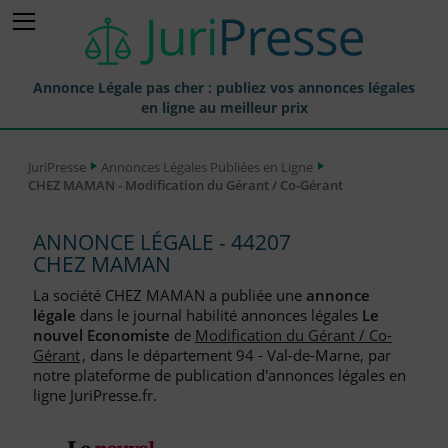
Annonce Légale pas cher : publiez vos annonces légales
en ligne au meilleur prix
Publier une Annonce légale
JuriPresse
Annonces Légales Publiées en Ligne
CHEZ MAMAN - Modification du Gérant / Co-Gérant
Annonces Légales Publiées
Tarif et Prix d'une Annonce Légale
ANNONCE LÉGALE - 44207
CHEZ MAMAN
Journaux Habilités (JAL) Annonces Légales
La société CHEZ MAMAN a publiée une
annonce
Départements pour la Publication d'Annonces Légales
légale
dans le journal habilité annonces légales
Le
nouvel Economiste
de
Modification du Gérant / Co-
Liste des Greffes
Gérant
, dans le département 94 - Val-de-Marne, par
notre plateforme de publication d'annonces légales en
Liste des CCI
ligne JuriPresse.fr.
Le Blog pour les Entreprises