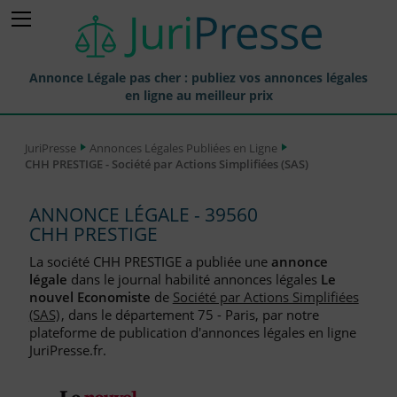
Annonce Légale pas cher : publiez vos annonces légales
en ligne au meilleur prix
Publier une Annonce légale
JuriPresse
Annonces Légales Publiées en Ligne
CHH PRESTIGE - Société par Actions Simplifiées (SAS)
Annonces Légales Publiées
Tarif et Prix d'une Annonce Légale
ANNONCE LÉGALE - 39560
CHH PRESTIGE
Journaux Habilités (JAL) Annonces Légales
La société CHH PRESTIGE a publiée une
annonce
Départements pour la Publication d'Annonces Légales
légale
dans le journal habilité annonces légales
Le
nouvel Economiste
de
Société par Actions Simplifiées
Liste des Greffes
(SAS)
, dans le département 75 - Paris, par notre
plateforme de publication d'annonces légales en ligne
Liste des CCI
JuriPresse.fr.
Le Blog pour les Entreprises