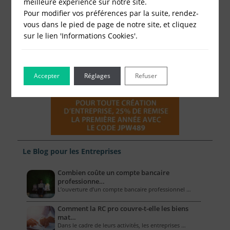
meilleure expérience sur notre site.
Pour modifier vos préférences par la suite, rendez-
vous dans le pied de page de notre site, et cliquez
sur le lien 'Informations Cookies'.
Accepter
Réglages
Refuser
Le Blog pour les Entreprises
Combien coûte un compte bancaire
professionne…
L’ouverture d’un compte bancaire professionnel …
Comment la RC pro couvre-t-elle les biens
mat…
Dans le cadre de leurs activités, les entreprises …