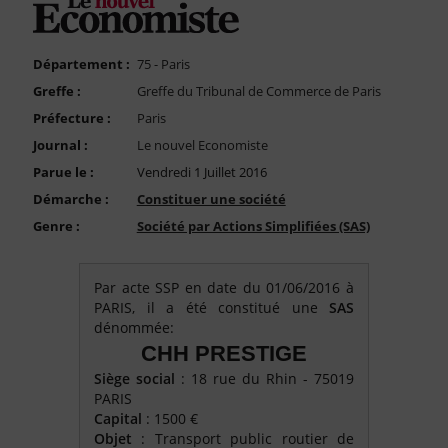
FAQ
Nous Contacter
Département :
75 - Paris
Compte PRO
Greffe :
Greffe du Tribunal de Commerce de Paris
Préfecture :
Paris
Journal :
Le nouvel Economiste
Parue le :
Vendredi 1 Juillet 2016
Démarche :
Constituer une société
Genre :
Société par Actions Simplifiées (SAS)
Par acte SSP en date du 01/06/2016 à
PARIS, il a été constitué une
SAS
dénommée:
CHH PRESTIGE
Siège social
: 18 rue du Rhin - 75019
PARIS
Capital
: 1500 €
Objet
: Transport public routier de