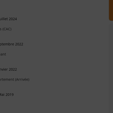
illet 2024
s (CAC)
eptembre 2022
eant
nvier 2022
rtement (Arrivée)
Mai 2019