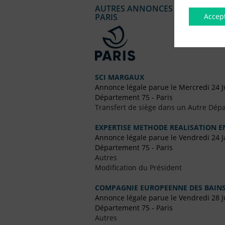
AUTRES ANNONCES LÉGALES PUBL
Accep
PARIS
SCI MARGAUX
Annonce légale parue le Mercredi 24 J
Département 75 - Paris
Transfert de siège dans un Autre Dépa
EXPERTISE METHODE REALISATION 
Annonce légale parue le Vendredi 24 J
Département 75 - Paris
Autres
Modification du Président
COMPAGNIE EUROPEENNE DES BAIN
Annonce légale parue le Vendredi 28 J
Département 75 - Paris
Autres