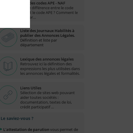
Liste des codes APE - NAF
Quelle différence entre le code
NAF et le code APE ? Comment le
trouver…
Liste des Journaux Habilités à
publier des Annonces Légales.
Définition et liste par
département
Lexique des annonces légales
Retrouvez ici la définition des
expressions les plus utilisées dans
les annonces légales et formalités.
Liens Utiles
Sélection de sites web pouvant
aider toutes sociétés :
documentation, textes de loi,
crédit participatif ...
Le saviez-vous ?
L'attestation de parution
vous permet de