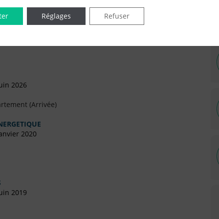
IÉES EN LIGNE DANS LE DÉPARTEMENT DU 75 -
ter
Réglages
Refuser
uin 2026
rtement (Arrivée)
ENERGETIQUE
anvier 2020
S
uin 2019