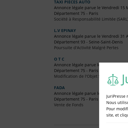
TAXI PIECES AUTO
Annonce légale parue le Vendredi 15 
Département 75 - Paris
Société à Responsabilité Limitée (SARL
L.V EPINAY
Annonce légale parue le Vendredi 31 
Département 93 - Seine-Saint-Denis
Poursuite d'Activité Malgré Pertes
O T C
Annonce légale parue le Vendredi 26 J
Département 75 - Paris
Modification de l'Objet Social
FADA
Annonce légale parue le Vendredi 9 
JuriPresse 
Département 75 - Paris
Nous utilis
Vente de Fonds
Pour modifi
site, et cli