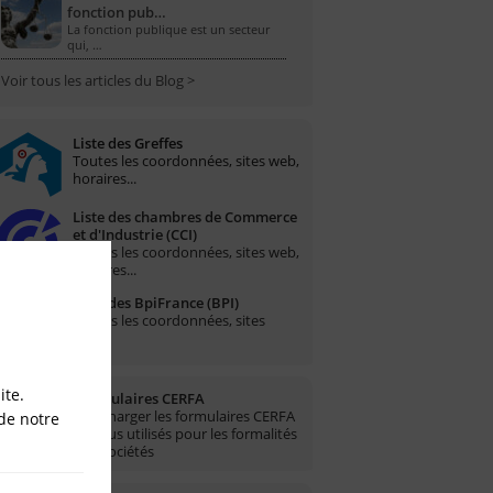
fonction pub…
La fonction publique est un secteur
qui, …
Voir tous les articles du Blog >
Liste des Greffes
Toutes les coordonnées, sites web,
horaires...
Liste des chambres de Commerce
et d'Industrie (CCI)
Toutes les coordonnées, sites web,
horaires...
Liste des BpiFrance (BPI)
Toutes les coordonnées, sites
web...
ite.
Formulaires CERFA
Télécharger les formulaires CERFA
de notre
les plus utilisés pour les formalités
des sociétés