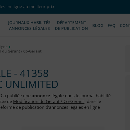
es en ligne au meilleur prix
JOURNAUX HABILITÉS
DÉPARTEMENT
BLOG
FAQ
CON
ANNONCES LÉGALES
DE PUBLICATION
Ligne
n du Gérant / Co-Gérant
E - 41358
C UNLIMITED
D a publiée une
annonce légale
dans le journal habilité
ste
de
Modification du Gérant / Co-Gérant
, dans le
teforme de publication d'annonces légales en ligne