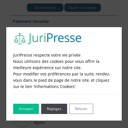
Se connecter
Ouvrir un compte
Paiement Sécurisé
Nous avons choisi la banque
pour garantir
la sécurité de votre paiement.
JuriPresse respecte votre vie privée
Mandat
Nous utilisons des cookies pour vous offrir la
administratif
meilleure expérience sur notre site.
Pour modifier vos préférences par la suite, rendez-
vous dans le pied de page de notre site, et cliquez
sur le lien 'Informations Cookies'.
Tarif des Annonces Légales
Comment se calcule
le prix d’une annonce légale...
Accepter
Réglages
Refuser
Modèles d'Annonces Légales
Modèles,
exemples, tout savoir du contenu des annonces
légales