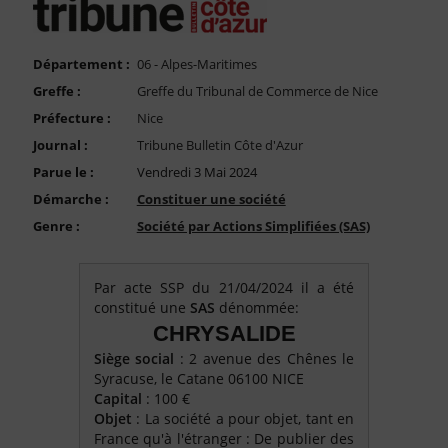
FAQ
Nous Contacter
Département :
06 - Alpes-Maritimes
Compte PRO
Greffe :
Greffe du Tribunal de Commerce de Nice
Préfecture :
Nice
Journal :
Tribune Bulletin Côte d'Azur
Parue le :
Vendredi 3 Mai 2024
Démarche :
Constituer une société
Genre :
Société par Actions Simplifiées (SAS)
Par acte SSP du 21/04/2024 il a été
constitué une
SAS
dénommée:
CHRYSALIDE
Siège social
: 2 avenue des Chênes le
Syracuse, le Catane 06100 NICE
Capital
: 100 €
Objet
: La société a pour objet, tant en
France qu'à l'étranger : De publier des