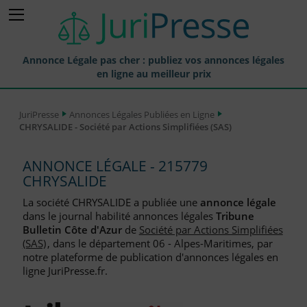
Annonce Légale pas cher : publiez vos annonces légales
en ligne au meilleur prix
Publier une Annonce légale
JuriPresse
Annonces Légales Publiées en Ligne
CHRYSALIDE - Société par Actions Simplifiées (SAS)
Annonces Légales Publiées
Tarif et Prix d'une Annonce Légale
ANNONCE LÉGALE - 215779
CHRYSALIDE
Journaux Habilités (JAL) Annonces Légales
La société CHRYSALIDE a publiée une
annonce légale
Départements pour la Publication d'Annonces Légales
dans le journal habilité annonces légales
Tribune
Bulletin Côte d'Azur
de
Société par Actions Simplifiées
Liste des Greffes
(SAS)
, dans le département 06 - Alpes-Maritimes, par
notre plateforme de publication d'annonces légales en
Liste des CCI
ligne JuriPresse.fr.
Le Blog pour les Entreprises