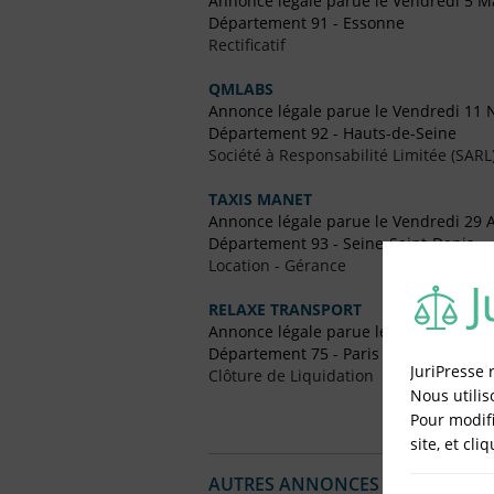
Annonce légale parue le Vendredi 5 M
Département 91 - Essonne
Rectificatif
QMLABS
Annonce légale parue le Vendredi 11
Département 92 - Hauts-de-Seine
Société à Responsabilité Limitée (SARL
TAXIS MANET
Annonce légale parue le Vendredi 29 A
Département 93 - Seine-Saint-Denis
Location - Gérance
RELAXE TRANSPORT
Annonce légale parue le Vendredi 18
Département 75 - Paris
JuriPresse 
Clôture de Liquidation
Nous utilis
Pour modifi
site, et cli
AUTRES ANNONCES LÉGALES PUBL