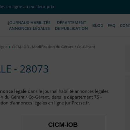
es en ligne au meilleur prix
JOURNAUX HABILITÉS
DÉPARTEMENT
BLOG
FAQ
CON
ANNONCES LÉGALES
DE PUBLICATION
Ligne
CICM-IOB - Modification du Gérant / Co-Gérant
E - 28073
nonce légale
dans le journal habilité annonces légales
on du Gérant / Co-Gérant
, dans le département 75 -
tion d'annonces légales en ligne JuriPresse.fr.
CICM-IOB