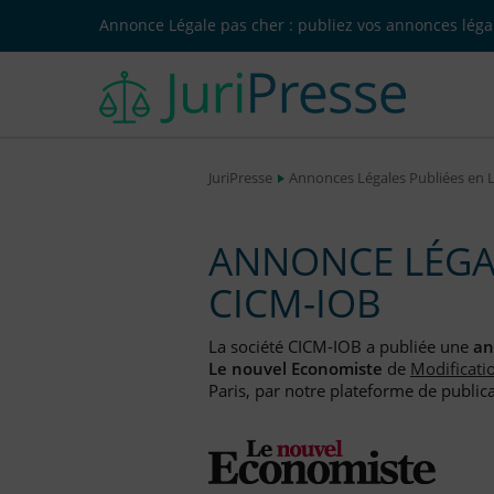
Annonce Légale pas cher : publiez vos annonces légal
JuriPresse
Annonces Légales Publiées en 
ANNONCE LÉGAL
CICM-IOB
La société CICM-IOB a publiée une
an
Le nouvel Economiste
de
Modificati
Paris, par notre plateforme de publica