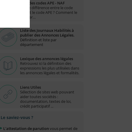
Liste des codes APE - NAF
Quelle différence entre le code
NAF et le code APE ? Comment le
trouver…
Liste des Journaux Habilités à
publier des Annonces Légales.
Définition et liste par
département
Lexique des annonces légales
Retrouvez ici la définition des
expressions les plus utilisées dans
les annonces légales et formalités.
Liens Utiles
Sélection de sites web pouvant
aider toutes sociétés :
documentation, textes de loi,
crédit participatif ...
Le saviez-vous ?
L'attestation de parution
vous permet de