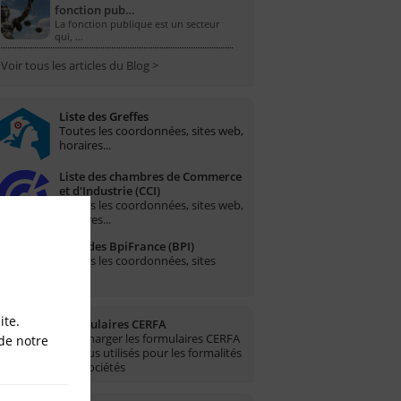
fonction pub…
La fonction publique est un secteur
qui, …
Voir tous les articles du Blog >
Liste des Greffes
Toutes les coordonnées, sites web,
horaires...
Liste des chambres de Commerce
et d'Industrie (CCI)
Toutes les coordonnées, sites web,
horaires...
Liste des BpiFrance (BPI)
Toutes les coordonnées, sites
web...
ite.
Formulaires CERFA
Télécharger les formulaires CERFA
de notre
les plus utilisés pour les formalités
des sociétés