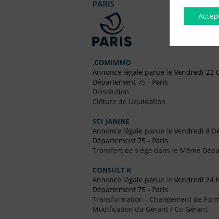
PARIS
Accep
.COMIMMO
Annonce légale parue le Vendredi 22 
Département 75 - Paris
Dissolution
Clôture de Liquidation
SCI JANINE
Annonce légale parue le Vendredi 8 
Département 75 - Paris
Transfert de siège dans le Même Dép
CONSULT K
Annonce légale parue le Vendredi 24
Département 75 - Paris
Transformation - Changement de Form
Modification du Gérant / Co-Gérant