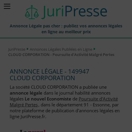
Annonce Légale pas cher : publiez vos annonces légales
en ligne au meilleur prix
Publier une Annonce légale
JuriPresse
Annonces Légales Publiées en Ligne
CLOUD CORPORATION - Poursuite d'Activité Malgré Pertes
Annonces Légales Publiées
Tarif et Prix d'une Annonce Légale
ANNONCE LÉGALE - 149947
CLOUD CORPORATION
Journaux Habilités (JAL) Annonces Légales
La société CLOUD CORPORATION a publiée une
Départements pour la Publication d'Annonces Légales
annonce légale
dans le journal habilité annonces
légales
Le nouvel Economiste
de
Poursuite d'Activité
Liste des Greffes
Malgré Pertes
, dans le département 91 - Essonne, par
notre plateforme de publication d'annonces légales en
Liste des CCI
ligne JuriPresse.fr.
Le Blog pour les Entreprises