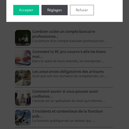
Accepter
Réglages
Refuser
Le Blog pour les Entreprises
Combien coûte un compte bancaire
professionne…
L’ouverture d’un compte bancaire professionnel …
Comment la RC pro couvre-t-elle les biens
mat…
Dans le cadre de leurs activités, les entreprises …
Les assurances obligatoires des artisans
Quel que soit son domaine de compétences, un …
Comment savoir si vous pouvez avoir
confiance…
L'avocat est un spécialiste du droit qui informe …
5 incidents et contentieux de la fonction
pub…
La fonction publique est un secteur qui, …