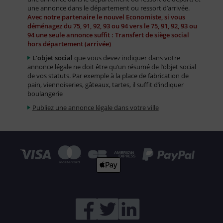
une annonce dans le département ou ressort d’arrivée.
Avec notre partenaire le nouvel Economiste, si vous
déménagez du 75, 91, 92, 93 ou 94 vers le 75, 91, 92, 93 ou
94 une seule annonce suffit : Transfert de siège social
hors département (arrivée)
L’objet social
que vous devez indiquer dans votre
annonce légale ne doit être qu’un résumé de l’objet social
de vos statuts. Par exemple à la place de fabrication de
pain, viennoiseries, gâteaux, tartes, il suffit d’indiquer
boulangerie
Publiez une annonce légale dans votre ville