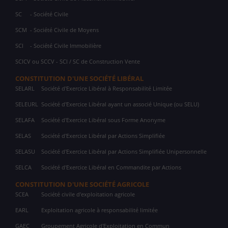
SC
- Société Civile
SCM
- Société Civile de Moyens
SCI
- Société Civile Immobilière
SCICV ou SCCV - SCI / SC de Construction Vente
CONSTITUTION D'UNE SOCIÉTÉ LIBÉRAL
SELARL
Société d'Exercice Libéral à Responsabilité Limitée
SELEURL
Société d'Exercice Libéral ayant un associé Unique (ou SELU)
SELAFA
Société d'Exercice Libéral sous Forme Anonyme
SELAS
Société d'Exercice Libéral par Actions Simplifiée
SELASU
Société d'Exercice Libéral par Actions Simplifiée Unipersonnelle
SELCA
Société d'Exercice Libéral en Commandite par Actions
CONSTITUTION D'UNE SOCIÉTÉ AGRICOLE
SCEA
Société civile d'exploitation agricole
EARL
Exploitation agricole à responsabilité limitée
GAEC
Groupement Agricole d'Exploitation en Commun