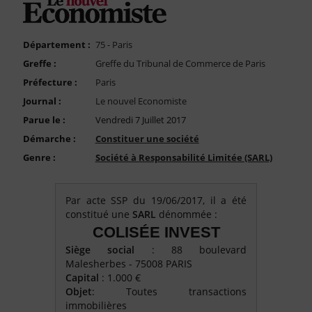
FAQ
Nous Contacter
Département :
75 - Paris
Compte PRO
Greffe :
Greffe du Tribunal de Commerce de Paris
Préfecture :
Paris
Journal :
Le nouvel Economiste
Parue le :
Vendredi 7 Juillet 2017
Démarche :
Constituer une société
Genre :
Société à Responsabilité Limitée (SARL)
Par acte SSP du 19/06/2017, il a été
constitué une
SARL
dénommée :
COLISÉE INVEST
Siège social
: 88 boulevard
Malesherbes - 75008 PARIS
Capital
: 1.000 €
Objet
: Toutes transactions
immobilières