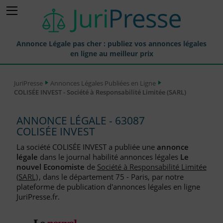
Annonce Légale pas cher : publiez vos annonces légales
en ligne au meilleur prix
Publier une Annonce légale
JuriPresse
Annonces Légales Publiées en Ligne
COLISÉE INVEST - Société à Responsabilité Limitée (SARL)
Annonces Légales Publiées
Tarif et Prix d'une Annonce Légale
ANNONCE LÉGALE - 63087
COLISÉE INVEST
Journaux Habilités (JAL) Annonces Légales
La société COLISÉE INVEST a publiée une
annonce
Départements pour la Publication d'Annonces Légales
légale
dans le journal habilité annonces légales
Le
nouvel Economiste
de
Société à Responsabilité Limitée
Liste des Greffes
(SARL)
, dans le département 75 - Paris, par notre
plateforme de publication d'annonces légales en ligne
Liste des CCI
JuriPresse.fr.
Le Blog pour les Entreprises