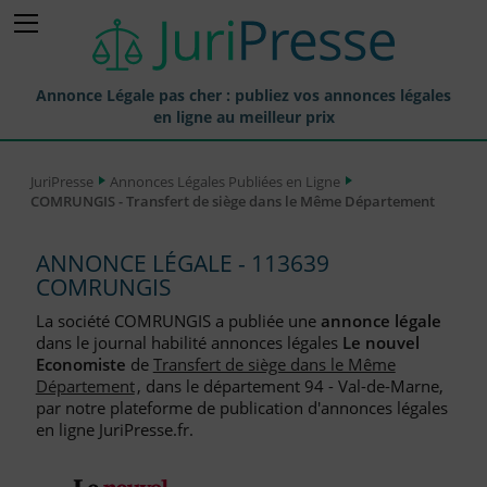
Annonce Légale pas cher : publiez vos annonces légales
en ligne au meilleur prix
Publier une Annonce légale
JuriPresse
Annonces Légales Publiées en Ligne
COMRUNGIS - Transfert de siège dans le Même Département
Annonces Légales Publiées
Tarif et Prix d'une Annonce Légale
ANNONCE LÉGALE - 113639
COMRUNGIS
Journaux Habilités (JAL) Annonces Légales
La société COMRUNGIS a publiée une
annonce légale
Départements pour la Publication d'Annonces Légales
dans le journal habilité annonces légales
Le nouvel
Economiste
de
Transfert de siège dans le Même
Liste des Greffes
Département
, dans le département 94 - Val-de-Marne,
par notre plateforme de publication d'annonces légales
Liste des CCI
en ligne JuriPresse.fr.
Le Blog pour les Entreprises