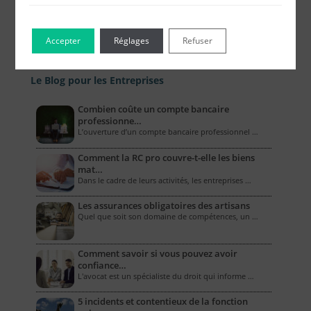
Accepter
Réglages
Refuser
Le Blog pour les Entreprises
Combien coûte un compte bancaire
professionne…
L’ouverture d’un compte bancaire professionnel …
Comment la RC pro couvre-t-elle les biens
mat…
Dans le cadre de leurs activités, les entreprises …
Les assurances obligatoires des artisans
Quel que soit son domaine de compétences, un …
Comment savoir si vous pouvez avoir
confiance…
L'avocat est un spécialiste du droit qui informe …
5 incidents et contentieux de la fonction