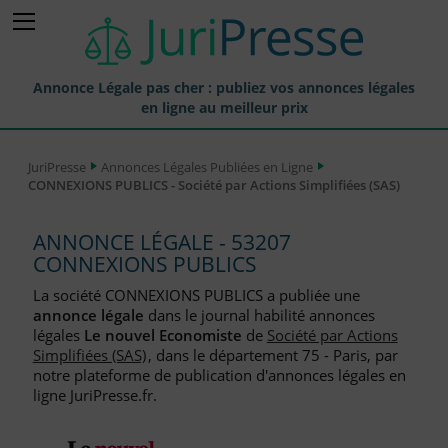
Annonce Légale pas cher : publiez vos annonces légales
en ligne au meilleur prix
Publier une Annonce légale
JuriPresse
Annonces Légales Publiées en Ligne
CONNEXIONS PUBLICS - Société par Actions Simplifiées (SAS)
Annonces Légales Publiées
Tarif et Prix d'une Annonce Légale
ANNONCE LÉGALE - 53207
CONNEXIONS PUBLICS
Journaux Habilités (JAL) Annonces Légales
La société CONNEXIONS PUBLICS a publiée une
Départements pour la Publication d'Annonces Légales
annonce légale
dans le journal habilité annonces
légales
Le nouvel Economiste
de
Société par Actions
Liste des Greffes
Simplifiées (SAS)
, dans le département 75 - Paris, par
notre plateforme de publication d'annonces légales en
Liste des CCI
ligne JuriPresse.fr.
Le Blog pour les Entreprises