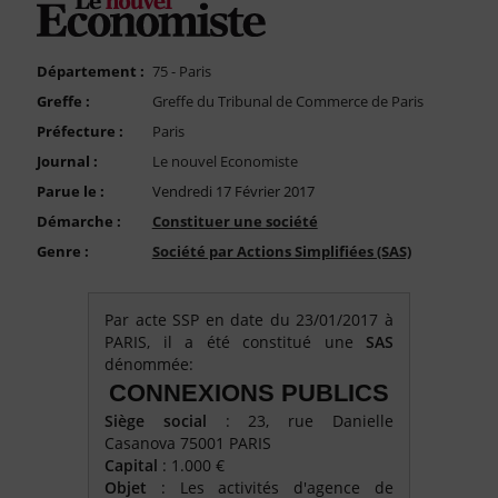
FAQ
Nous Contacter
Département :
75 - Paris
Compte PRO
Greffe :
Greffe du Tribunal de Commerce de Paris
Préfecture :
Paris
Journal :
Le nouvel Economiste
Parue le :
Vendredi 17 Février 2017
Démarche :
Constituer une société
Genre :
Société par Actions Simplifiées (SAS)
Par acte SSP en date du 23/01/2017 à
PARIS, il a été constitué une
SAS
dénommée:
CONNEXIONS PUBLICS
Siège social
: 23, rue Danielle
Casanova 75001 PARIS
Capital
: 1.000 €
Objet
: Les activités d'agence de