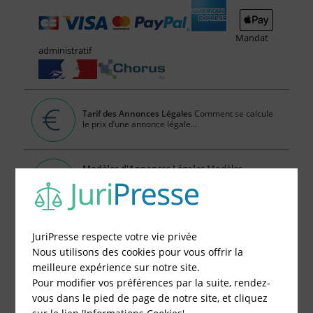
Mandat
administratif
Tarif des Annonces Légales
Comment se calcule
le prix d’une annonce légale...
Modèles d'Annonces Légales
Modèles,
exemples, tout savoir du contenu des annonces
légales
Consulter les annonces légales en ligne
JuriPresse respecte votre vie privée
publiées par JuriPresse
Nous utilisons des cookies pour vous offrir la
meilleure expérience sur notre site.
Pour modifier vos préférences par la suite, rendez-
Publier votre Annonce Légales en 5 Minutes, c'est
vous dans le pied de page de notre site, et cliquez
Facile