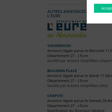
Accep
AUTRES ANNONCES LÉGALES PUBL
L'EURE
YOUSERVICES
Annonce légale parue le Mercredi 11 F
Département 27 - L'Eure
Société par Actions Simplifiées Uniper
BUILDIMG PLACE
Annonce légale parue le Mardi 17 Dé
Département 27 - L'Eure
Société par Actions Simplifiées (SAS)
CHAPITO
Annonce légale parue le Samedi 20 Avr
Département 27 - L'Eure
Modification du Directeur Général