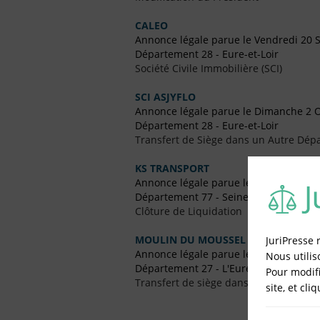
CALEO
Annonce légale parue le Vendredi 20
Département 28 - Eure-et-Loir
Société Civile Immobilière (SCI)
SCI ASJYFLO
Annonce légale parue le Dimanche 2 
Département 28 - Eure-et-Loir
Transfert de Siège dans un Autre Dép
KS TRANSPORT
Annonce légale parue le Jeudi 7 Janvie
Département 77 - Seine-et-Marne
Clôture de Liquidation
MOULIN DU MOUSSEL
JuriPresse 
Annonce légale parue le Samedi 31 O
Nous utilis
Département 27 - L'Eure
Pour modifi
Transfert de siège dans un Autre Dépa
site, et cli