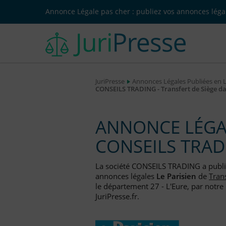
Annonce Légale pas cher : publiez vos annonces légal
JuriPresse
Annonces Légales Publiées en 
CONSEILS TRADING - Transfert de Siège d
ANNONCE LÉGAL
CONSEILS TRA
La société CONSEILS TRADING a publ
annonces légales
Le Parisien
de
Tran
le département 27 - L'Eure, par notre
JuriPresse.fr.