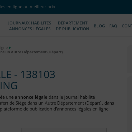
es en ligne au meilleur prix
JOURNAUX HABILITÉS
DÉPARTEMENT
BLOG
FAQ
CON
ANNONCES LÉGALES
DE PUBLICATION
Ligne
ans un Autre Département (Départ)
E - 138103
DING
iée une
annonce légale
dans le journal habilité
sfert de Siège dans un Autre Département (Départ)
, dans
 plateforme de publication d'annonces légales en ligne