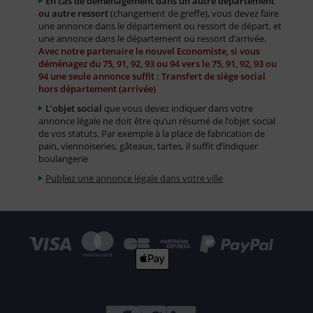
En cas de déménagement dans un autre département
ou autre ressort
(changement de greffe), vous devez faire
une annonce dans le département ou ressort de départ, et
une annonce dans le département ou ressort d’arrivée.
Avec notre partenaire le nouvel Economiste, si vous
déménagez du 75, 91, 92, 93 ou 94 vers le 75, 91, 92, 93 ou
94 une seule annonce suffit : Transfert de siège social
hors département (arrivée)
L’objet social
que vous devez indiquer dans votre
annonce légale ne doit être qu’un résumé de l’objet social
de vos statuts. Par exemple à la place de fabrication de
pain, viennoiseries, gâteaux, tartes, il suffit d’indiquer
boulangerie
Publiez une annonce légale dans votre ville