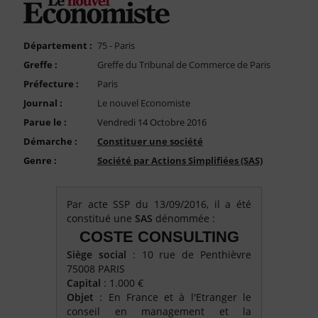
FAQ
Nous Contacter
Département :
75 - Paris
Compte PRO
Greffe :
Greffe du Tribunal de Commerce de Paris
Préfecture :
Paris
Journal :
Le nouvel Economiste
Parue le :
Vendredi 14 Octobre 2016
Démarche :
Constituer une société
Genre :
Société par Actions Simplifiées (SAS)
Par acte SSP du 13/09/2016, il a été
constitué une
SAS
dénommée :
COSTE CONSULTING
Siège social
: 10 rue de Penthièvre
75008 PARIS
Capital
: 1.000 €
Objet
: En France et à l'Etranger le
conseil en management et la