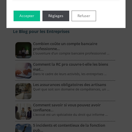
Accepter
Réglages
Refuser
Le Blog pour les Entreprises
Combien coûte un compte bancaire
professionne…
L’ouverture d’un compte bancaire professionnel …
Comment la RC pro couvre-t-elle les biens
mat…
Dans le cadre de leurs activités, les entreprises …
Les assurances obligatoires des artisans
Quel que soit son domaine de compétences, un …
Comment savoir si vous pouvez avoir
confiance…
L'avocat est un spécialiste du droit qui informe …
5 incidents et contentieux de la fonction
pub…