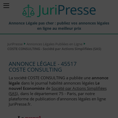
Annonce Légale pas cher : publiez vos annonces légales
en ligne au meilleur prix
Publier une Annonce légale
JuriPresse
Annonces Légales Publiées en Ligne
COSTE CONSULTING - Société par Actions Simplifiées (SAS)
Annonces Légales Publiées
Tarif et Prix d'une Annonce Légale
ANNONCE LÉGALE - 45517
COSTE CONSULTING
Journaux Habilités (JAL) Annonces Légales
La société COSTE CONSULTING a publiée une
annonce
Départements pour la Publication d'Annonces Légales
légale
dans le journal habilité annonces légales
Le
nouvel Economiste
de
Société par Actions Simplifiées
Liste des Greffes
(SAS)
, dans le département 75 - Paris, par notre
plateforme de publication d'annonces légales en ligne
Liste des CCI
JuriPresse.fr.
Le Blog pour les Entreprises