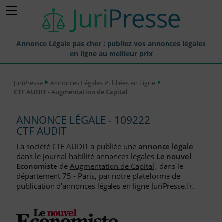
Annonce Légale pas cher : publiez vos annonces légales
en ligne au meilleur prix
Publier une Annonce légale
JuriPresse
Annonces Légales Publiées en Ligne
CTF AUDIT - Augmentation de Capital
Annonces Légales Publiées
Tarif et Prix d'une Annonce Légale
ANNONCE LÉGALE - 109222
CTF AUDIT
Journaux Habilités (JAL) Annonces Légales
La société CTF AUDIT a publiée une
annonce légale
Départements pour la Publication d'Annonces Légales
dans le journal habilité annonces légales
Le nouvel
Economiste
de
Augmentation de Capital
, dans le
Liste des Greffes
département 75 - Paris, par notre plateforme de
publication d'annonces légales en ligne JuriPresse.fr.
Liste des CCI
Le Blog pour les Entreprises