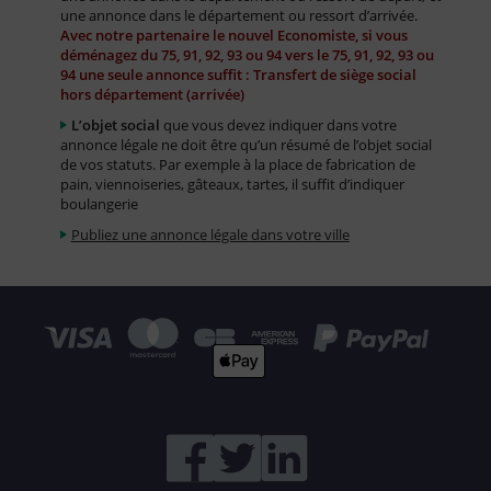
une annonce dans le département ou ressort d’arrivée.
Avec notre partenaire le nouvel Economiste, si vous
déménagez du 75, 91, 92, 93 ou 94 vers le 75, 91, 92, 93 ou
94 une seule annonce suffit : Transfert de siège social
hors département (arrivée)
L’objet social
que vous devez indiquer dans votre
annonce légale ne doit être qu’un résumé de l’objet social
de vos statuts. Par exemple à la place de fabrication de
pain, viennoiseries, gâteaux, tartes, il suffit d’indiquer
boulangerie
Publiez une annonce légale dans votre ville