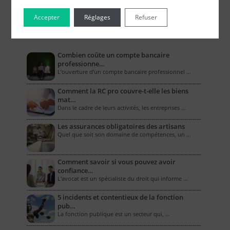
Accepter
Réglages
Refuser
Le Blog pour les Entreprises
Combien coûte un compte bancaire
professionne…
L’ouverture d’un compte bancaire professionnel …
Comment la RC pro couvre-t-elle les biens
mat…
Dans le cadre de leurs activités, les entreprises …
Les assurances obligatoires des artisans
Quel que soit son domaine de compétences, un …
Comment savoir si vous pouvez avoir
confiance…
L'avocat est un spécialiste du droit qui informe …
5 incidents et contentieux de la fonction
pub…
La fonction publique est un secteur qui, …