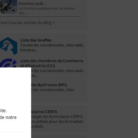
fonction pub…
La fonction publique est un secteur
qui, …
Voir tous les articles du Blog >
Liste des Greffes
Toutes les coordonnées, sites web,
horaires...
Liste des chambres de Commerce
et d'Industrie (CCI)
Toutes les coordonnées, sites web,
horaires...
Liste des BpiFrance (BPI)
Toutes les coordonnées, sites
web...
ite.
Formulaires CERFA
Télécharger les formulaires CERFA
de notre
les plus utilisés pour les formalités
des sociétés