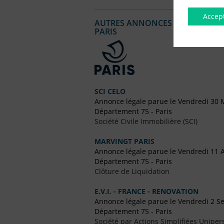
Accep
AUTRES ANNONCES LÉGALES PUBL
PARIS
SCI CELO
Annonce légale parue le Vendredi 30 
Département 75 - Paris
Société Civile Immobilière (SCI)
MARVINGT PARIS
Annonce légale parue le Vendredi 11 
Département 75 - Paris
Clôture de Liquidation
E.V.I. - FRANCE - RENOVATION
Annonce légale parue le Vendredi 2 
Département 75 - Paris
Société par Actions Simplifiées Uniper