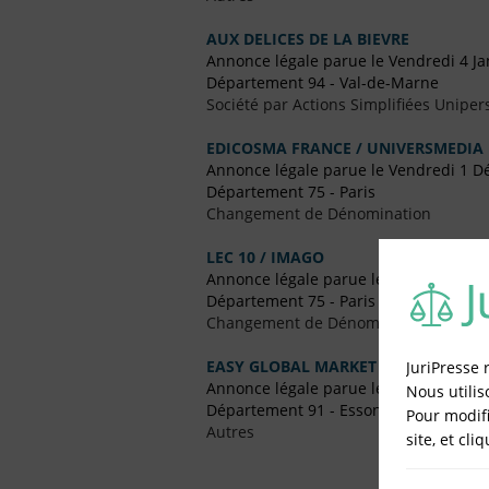
AUX DELICES DE LA BIEVRE
Annonce légale parue le Vendredi 4 Ja
Département 94 - Val-de-Marne
Société par Actions Simplifiées Uniper
EDICOSMA FRANCE / UNIVERSMEDIA
Annonce légale parue le Vendredi 1 
Département 75 - Paris
Changement de Dénomination
LEC 10 / IMAGO
Annonce légale parue le Vendredi 28 Ju
Département 75 - Paris
Changement de Dénomination
EASY GLOBAL MARKET LABORATORY
JuriPresse 
Annonce légale parue le Vendredi 5 M
Nous utilis
Département 91 - Essonne
Pour modifi
Autres
site, et cli