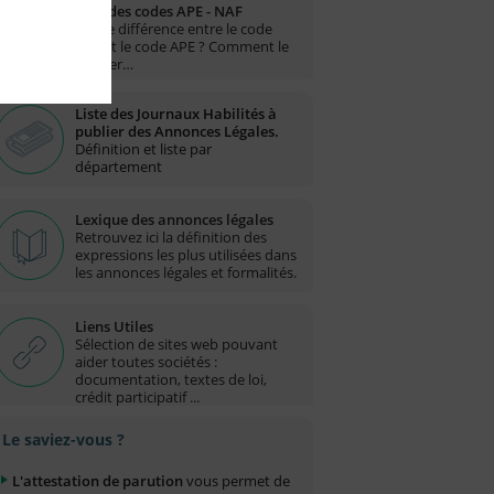
Liste des codes APE - NAF
Quelle différence entre le code
NAF et le code APE ? Comment le
trouver…
Liste des Journaux Habilités à
publier des Annonces Légales.
Définition et liste par
département
Lexique des annonces légales
Retrouvez ici la définition des
expressions les plus utilisées dans
les annonces légales et formalités.
Liens Utiles
Sélection de sites web pouvant
aider toutes sociétés :
documentation, textes de loi,
crédit participatif ...
Le saviez-vous ?
L'attestation de parution
vous permet de