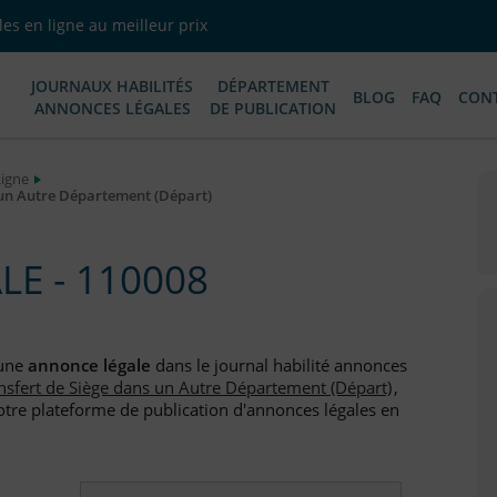
es en ligne au meilleur prix
JOURNAUX HABILITÉS
DÉPARTEMENT
BLOG
FAQ
CON
ANNONCES LÉGALES
DE PUBLICATION
Ligne
 un Autre Département (Départ)
E - 110008
S
 une
annonce légale
dans le journal habilité annonces
nsfert de Siège dans un Autre Département (Départ)
,
otre plateforme de publication d'annonces légales en